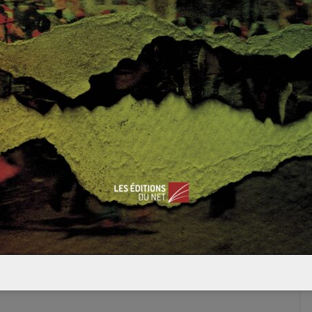
Héritages de
systèmes: Des
stratégies coloniales
plurielles (2/2)
2 août 2022
0
 champs obligatoires sont indiqués avec
*