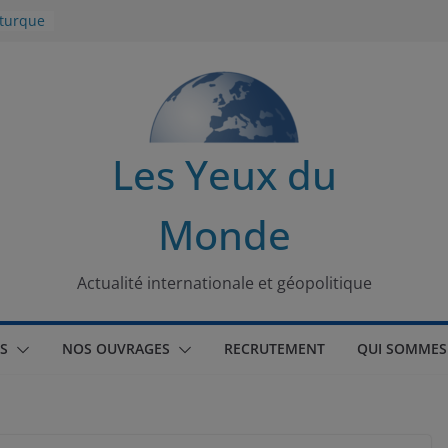
 turque
t
lit
s de la
Les Yeux du
seaux
Monde
tional
Actualité internationale et géopolitique
S
NOS OUVRAGES
RECRUTEMENT
QUI SOMMES