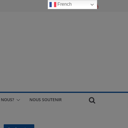
French
 NOUS?
NOUS SOUTENIR