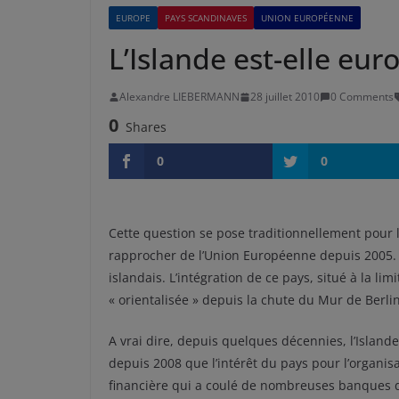
EUROPE
PAYS SCANDINAVES
UNION EUROPÉENNE
L’Islande est-elle eu
Alexandre LIEBERMANN
28 juillet 2010
0 Comments
0
Shares
0
0
Cette question se pose traditionnellement pour 
rapprocher de l’Union Européenne depuis 2005. M
islandais. L’intégration de ce pays, situé à la li
« orientalisée » depuis la chute du Mur de Berlin
A vrai dire, depuis quelques décennies, l’Islande
depuis 2008 que l’intérêt du pays pour l’organis
financière qui a coulé de nombreuses banques du 