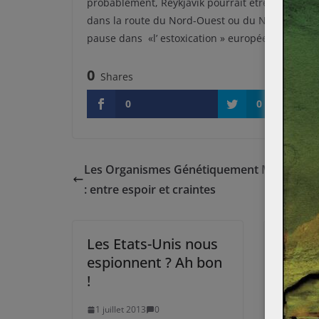
probablement, Reykjavik pourrait être, dans les 
dans la route du Nord-Ouest ou du Nord-Est. Ma
pause dans «l’ estoxication » européenne.
0
Shares
0
0
Les Organismes Génétiquement Modifiés 
: entre espoir et craintes
Les Etats-Unis nous
L’Euro
espionnent ? Ah bon
choix
!
14 sept
1 juillet 2013
0