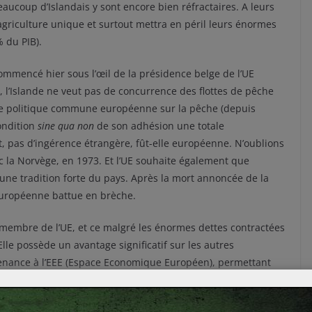
eaucoup d’Islandais y sont encore bien réfractaires. A leurs
 agriculture unique et surtout mettra en péril leurs énormes
 du PIB).
ommencé hier sous l’œil de la présidence belge de l’UE
, l’Islande ne veut pas de concurrence des flottes de pêche
ne politique commune européenne sur la pêche (depuis
ondition
sine qua non
de son adhésion une totale
, pas d’ingérence étrangère, fût-elle européenne. N’oublions
 la Norvège, en 1973. Et l’UE souhaite également que
e une tradition forte du pays. Après la mort annoncée de la
 européenne battue en brèche.
8° membre de l’UE, et ce malgré les énormes dettes contractées
lle possède un avantage significatif sur les autres
rtenance à l’EEE (Espace Economique Européen), permettant
l’UE. Reste à voir si la population sera favorable à cette
le, s’ouvrirait une porte vers le Nord, sachant que, très