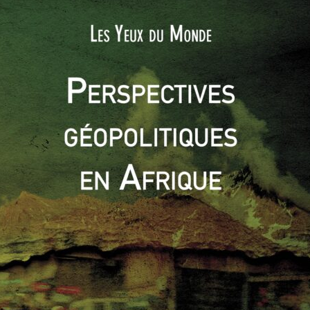
décennies à venir, un des ports majeurs de ravitaillement
is, en tout cas, cette adhésion pourrait bien marquer une
0
0
(OGM)
Sommet sur le Liban entre l’Arabie Saoudite et la
Syrie
pe à l’heure du
embre 2011
0