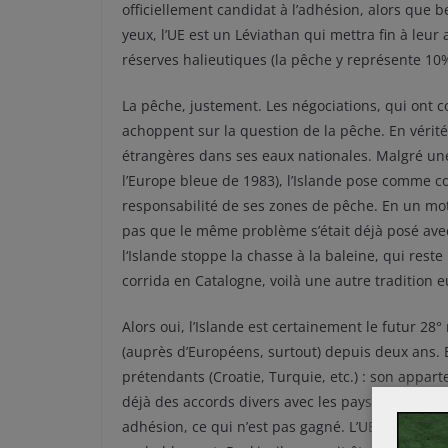
officiellement candidat à l’adhésion, alors que b
yeux, l’UE est un Léviathan qui mettra fin à leur
réserves halieutiques (la pêche y représente 10%
La pêche, justement. Les négociations, qui ont c
achoppent sur la question de la pêche. En vérité
étrangères dans ses eaux nationales. Malgré u
l’Europe bleue de 1983), l’Islande pose comme c
responsabilité de ses zones de pêche. En un mot
pas que le même problème s’était déjà posé avec
l‘Islande stoppe la chasse à la baleine, qui rest
corrida en Catalogne, voilà une autre tradition
Alors oui, l’Islande est certainement le futur 2
(auprès d’Européens, surtout) depuis deux ans. E
prétendants (Croatie, Turquie, etc.) : son appa
déjà des accords divers avec les pays membres de 
adhésion, ce qui n’est pas gagné. L’UE, quant à el