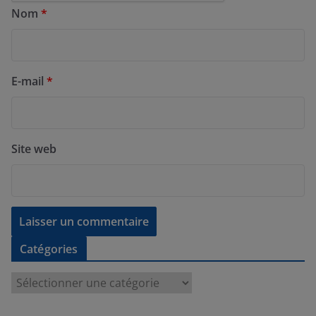
Nom
*
E-mail
*
Site web
Catégories
C
a
t