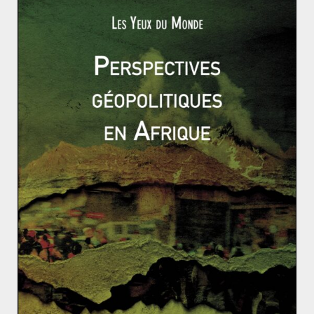
De quoi l’ « Alternative für
Deutschland » (AfD) est-elle le
symptôme ?
20 mars 2016
0