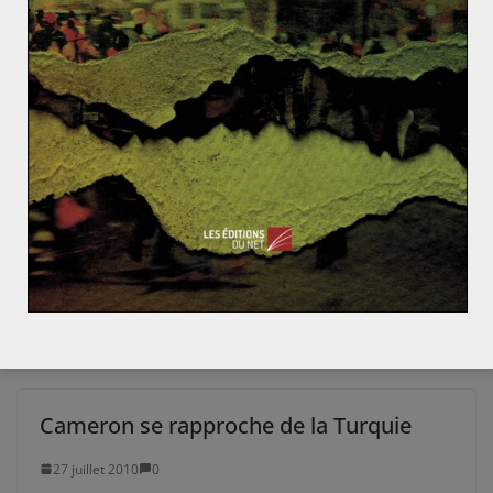
Rémy SABATHIE
Secrétaire général et rédacteur géopolitique pour Les
Yeux du Monde, Rémy Sabathié est analyste en
stratégie internationale et en cybercriminalité. Il est
diplômé de géopolitique, de géoéconomie et
d’intelligence stratégique.
Cameron se rapproche de la Turquie
27 juillet 2010
0