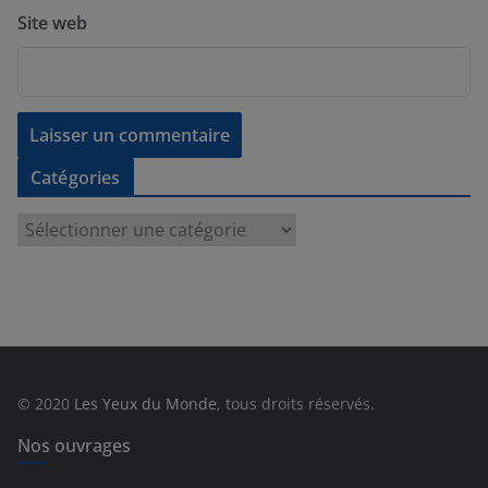
Site web
Catégories
C
a
t
é
g
o
r
© 2020
Les Yeux du Monde
, tous droits réservés.
i
e
Nos ouvrages
s