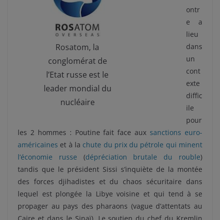
ontr
e a
lieu
Rosatom, la
dans
un
conglomérat de
cont
l’Etat russe est le
exte
leader mondial du
diffic
nucléaire
ile
pour
les 2 hommes : Poutine fait face aux
sanctions euro-
américaines
et à la
chute du prix du pétrole qui minent
l’économie russe
(
dépréciation brutale du rouble
)
tandis que le président Sissi s’inquiète de la montée
des forces djihadistes et du chaos sécuritaire dans
lequel est plongée la Libye voisine et qui tend à se
propager au pays des pharaons (vague d’attentats au
Caire et dans le Sinaï). Le soutien du chef du Kremlin