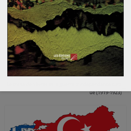
semaine dernière, maintenant le baril à un prix bas)
mais aussi des décisions (géo)politiques de la Russie.
Or, la clé de cette dernière équation est détenue par ce
même Vladimir Poutine, dont les décisions risquent
désormais d’impacter directement sa popularité auprès
des Russes…
Comment comprendre le mouvement PEGIDA en All
emagne ?
Le traité de Sèvres et la guerre d’indépendance turq
ue (1919-1923)