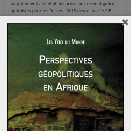
balbutiements. En effet, les prévisions ne sont guère
optimistes pour les Russes : 2015 devrait voir le PIB
russe reculer de près de 5% si le prix du baril en restait
à ce niveau. Les investissements en Russie pourraient
également se contracter de 10% et les revenus des
ménages de plus de 6%. Les partenaires commerciaux
de la Russie, comme l’Allemagne, pourraient
significativement pâtir d’une stagnation de cette
situation.
Ce jeudi, Vladimir Poutine, qui a comparé le
comportement de l’Occident à celui d’un « empire », a
annoncé que la situation actuelle pourrait durer
jusqu’à deux ans. Il faut dire que la Russie n’a pas su
diversifier son économie et reste encore très
dépendante de ses hydrocarbures. Ainsi, l’évolution de
la situation dépend à la fois du cours du pétrole (or,
l’OPEP a décidé de ne pas réduire sa production
la