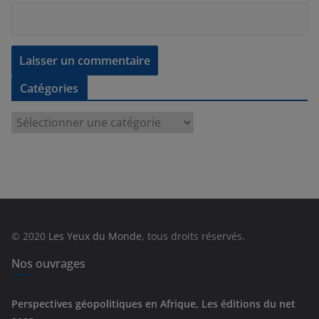
Catégories
C
a
t
é
g
o
r
© 2020
Les Yeux du Monde
, tous droits réservés.
i
e
Nos ouvrages
s
Perspectives géopolitiques en Afrique, Les éditions du net