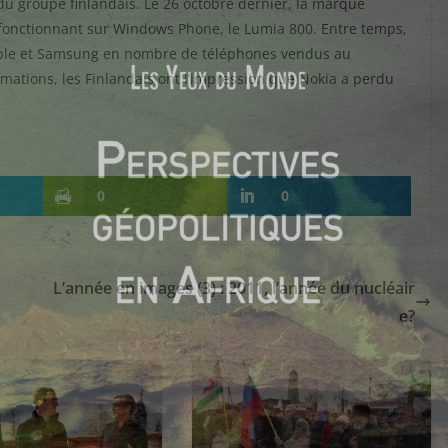
du groupe finlandais. Le 26 octobre dernier, la marque
fonctionnant sur Windows Phone, le Lumia 800. Entre temps,
Apple et Samsung en nombre de téléphones vendus au
rmations, les Finlandais ont l’impression que Nokia a perdu
0
0
L’année en images (3) : 2011, l’année du nucléair
e?