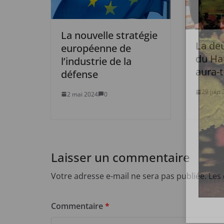
La nouvelle stratégie
La de
européenne de
du Ha
l’industrie de la
aura-t-
défense
29 juin
2 mai 2024
0
Laisser un commentaire
Votre adresse e-mail ne sera pas publiée.
Les
Commentaire
*