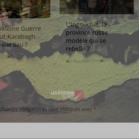
L’Ingouchie, la
uxième Guerre
province russe
ut-Karabagh
modèle qui se
elle lieu ?
rebelle ?
 2017
0
9 décembre 2018
0
 champs obligatoires sont indiqués avec
*