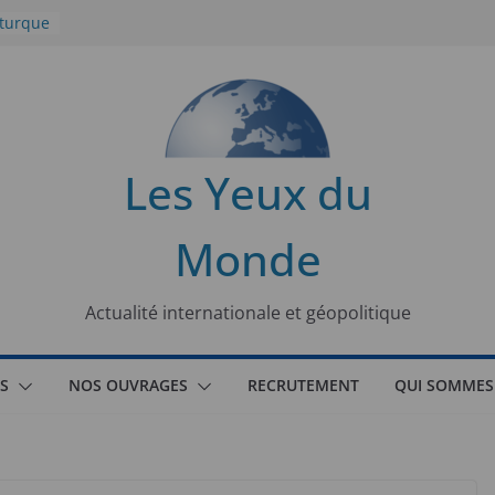
 turque
t
lit
s de la
Les Yeux du
seaux
Monde
tional
Actualité internationale et géopolitique
S
NOS OUVRAGES
RECRUTEMENT
QUI SOMMES