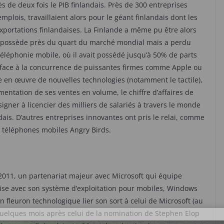
rès de deux fois le PIB finlandais. Près de 300 entreprises
mplois, travaillaient alors pour le géant finlandais dont les
xportations finlandaises. La Finlande a même pu être alors
 possède près du quart du marché mondial mais a perdu
téléphonie mobile, où il avait possédé jusqu’à 50% de parts
s face à la concurrence de puissantes firmes comme Apple ou
e en œuvre de nouvelles technologies (notamment le tactile),
gmentation de ses ventes en volume, le chiffre d’affaires de
igner à licencier des milliers de salariés à travers le monde
dais. D’autres entreprises innovantes ont pris le relai, comme
r téléphones mobiles Angry Birds.
 2011, un partenariat majeur avec Microsoft qui équipe
ise avec son système d’exploitation pour mobiles, Windows
n fleuron technologique lier son sort à celui de Microsoft (au
 quelques mois après celui de la nomination de Stephen Elop