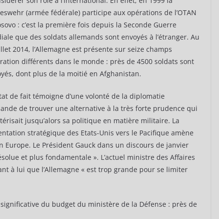
sidérer son rôle à l’international. En effet, en 1999 la
swehr (armée fédérale) participe aux opérations de l’OTAN
sovo : c’est la première fois depuis la Seconde Guerre
ale que des soldats allemands sont envoyés à l’étranger. Au
illet 2014, l’Allemagne est présente sur seize champs
ration différents dans le monde : près de 4500 soldats sont
yés, dont plus de la moitié en Afghanistan.
tat de fait témoigne d’une volonté de la diplomatie
ande de trouver une alternative à la très forte prudence qui
térisait jusqu’alors sa politique en matière militaire. La
entation stratégique des Etats-Unis vers le Pacifique amène
en Europe. Le Président Gauck dans un discours de janvier
ésolue et plus fondamentale ». L’actuel ministre des Affaires
nt à lui que l’Allemagne « est trop grande pour se limiter
 significative du budget du ministère de la Défense : près de