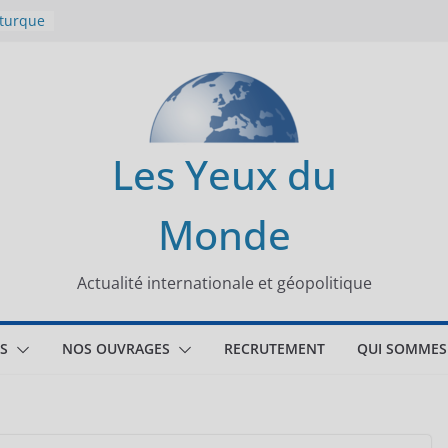
 turque
t
lit
s de la
Les Yeux du
seaux
Monde
tional
Actualité internationale et géopolitique
S
NOS OUVRAGES
RECRUTEMENT
QUI SOMMES