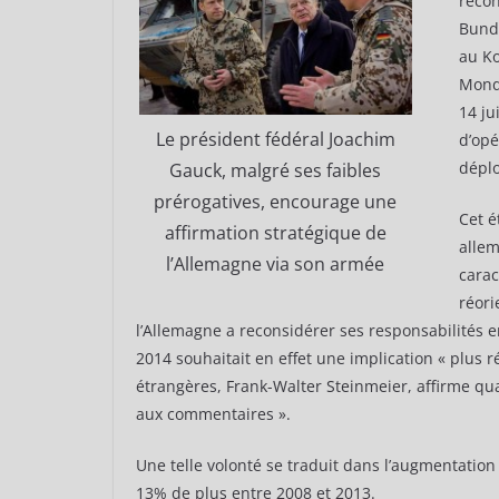
recon
Bunde
au Ko
Mondi
14 ju
Le président fédéral Joachim
d’opé
déplo
Gauck, malgré ses faibles
prérogatives, encourage une
Cet é
affirmation stratégique de
allem
l’Allemagne via son armée
carac
réori
l’Allemagne a reconsidérer ses responsabilités 
2014 souhaitait en effet une implication « plus r
étrangères, Frank-Walter Steinmeier, affirme qua
aux commentaires ».
Une telle volonté se traduit dans l’augmentation
13% de plus entre 2008 et 2013.