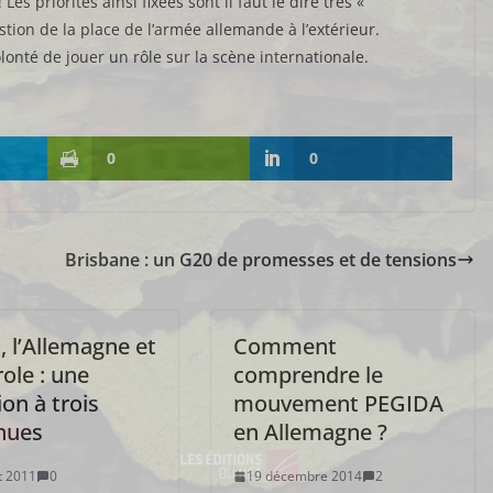
es priorités ainsi fixées sont il faut le dire très «
tion de la place de l’armée allemande à l’extérieur.
lonté de jouer un rôle sur la scène internationale.
0
0
Brisbane : un G20 de promesses et de tensions
, l’Allemagne et
Comment
role : une
comprendre le
on à trois
mouvement PEGIDA
nues
en Allemagne ?
et 2011
0
19 décembre 2014
2