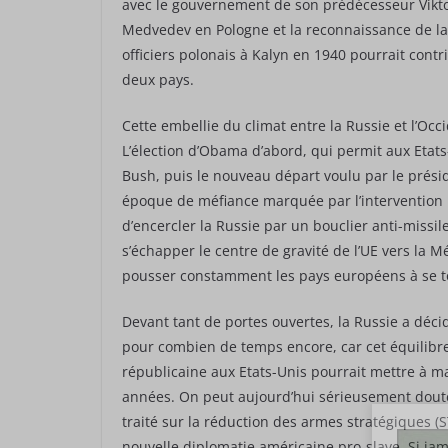
avec le gouvernement de son prédécesseur Viktor
Medvedev en Pologne et la reconnaissance de la
officiers polonais à Kalyn en 1940 pourrait contr
deux pays.
Cette embellie du climat entre la Russie et l’Oc
L’élection d’Obama d’abord, qui permit aux Eta
Bush, puis le nouveau départ voulu par le prési
époque de méfiance marquée par l’intervention m
d’encercler la Russie par un bouclier anti-missil
s’échapper le centre de gravité de l’UE vers la
pousser constamment les pays européens à se tou
Devant tant de portes ouvertes, la Russie a déci
pour combien de temps encore, car cet équilibre 
républicaine aux Etats-Unis pourrait mettre à m
années. On peut aujourd’hui sérieusement douter
traité sur la réduction des armes stratégiques (S
nouvelle diplomatie américaine pro-slave. Si jam