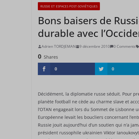
RUSSIE ET ESPACES POST-SOVIÉTIQUES
Bons baisers de Russ
durable avec l’Occide
Adrien TORDJEMAN
9 décembre 2010
0 Comments
0
Shares
0
0
Décidément, la diplomatie russe séduit. Pour pre
planète football ne cède au charme slave et acc
l’OTAN engageait lors du Sommet de Lisbonne u
Européenne levait les boucliers concernant l’en
Russie jouit aujourd’hui d’un soutien qui n’a jam
président russophile ukrainien Viktor Ianoukovyt