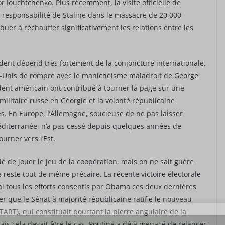
 Iouchtchenko. Plus récemment, la visite officielle de
 responsabilité de Staline dans le massacre de 20 000
ibuer à réchauffer significativement les relations entre les
cident dépend très fortement de la conjoncture internationale.
ts-Unis de rompre avec le manichéisme maladroit de George
dent américain ont contribué à tourner la page sur une
ilitaire russe en Géorgie et la volonté républicaine
es. En Europe, l’Allemagne, soucieuse de ne pas laisser
 Méditerranée, n’a pas cessé depuis quelques années de
rner vers l’Est.
dé de jouer le jeu de la coopération, mais on ne sait guère
reste tout de même précaire. La récente victoire électorale
al tous les efforts consentis par Obama ces deux dernières
 que le Sénat à majorité républicaine ratifie le nouveau
TART), qui constituait pourtant la pierre angulaire de la
ais cela devait être le cas, Poutine a déjà menacé de relancer