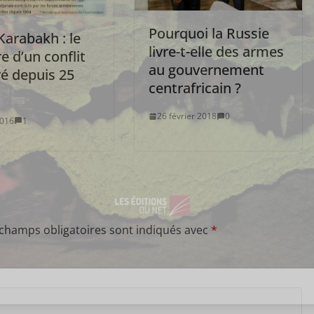
Pourquoi la Russie
Karabakh : le
livre-t-elle des armes
e d’un conflit
au gouvernement
ré depuis 25
centrafricain ?
26 février 2018
0
2016
1
 champs obligatoires sont indiqués avec
*