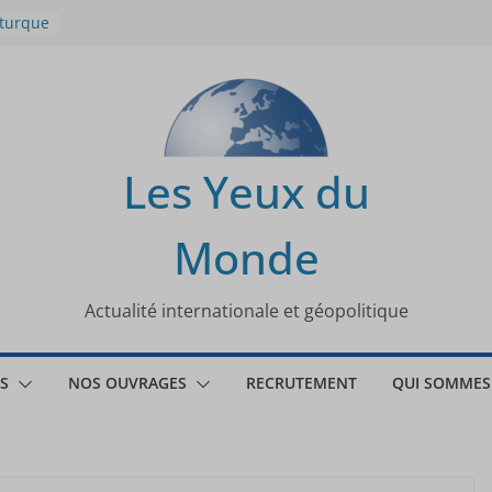
 turque
t
lit
s de la
Les Yeux du
seaux
Monde
tional
Actualité internationale et géopolitique
S
NOS OUVRAGES
RECRUTEMENT
QUI SOMMES