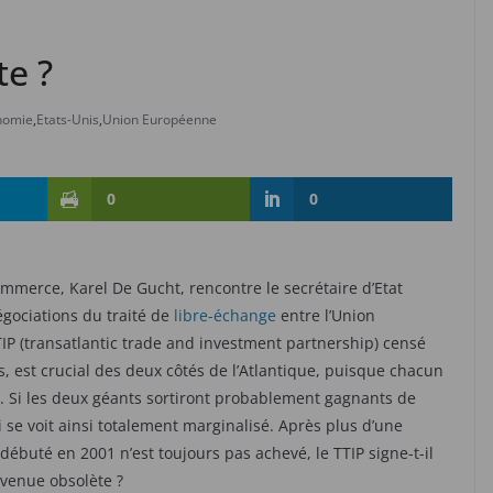
te ?
nomie
,
Etats-Unis
,
Union Européenne
0
0
mmerce, Karel De Gucht, rencontre le secrétaire d’Etat
gociations du traité de
libre-échange
entre l’Union
P (transatlantic trade and investment partnership) censé
, est crucial des deux côtés de l’Atlantique, puisque chacun
oi. Si les deux géants sortiront probablement gagnants de
i se voit ainsi totalement marginalisé. Après plus d’une
ébuté en 2001 n’est toujours pas achevé, le TTIP signe-t-il
evenue obsolète ?