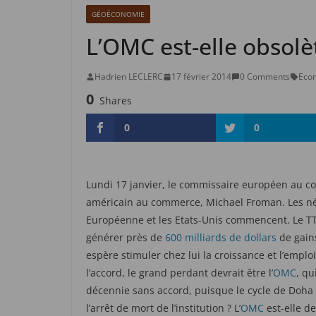
GÉOÉCONOMIE
L’OMC est-elle obsolè
Hadrien LECLERC
17 février 2014
0 Comments
Eco
0
Shares
0
0
Lundi 17 janvier, le commissaire européen au co
américain au commerce, Michael Froman. Les né
Européenne et les Etats-Unis commencent. Le TTI
générer près de
600 milliards de dollars
de gains
espère stimuler chez lui la croissance et l’empl
l’accord, le grand perdant devrait être l’
OMC
, qu
décennie sans accord, puisque le cycle de Doha d
l’arrêt de mort de l’institution ? L’
OMC
est-elle d