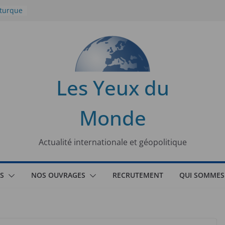
 turque
t
lit
s de la
Les Yeux du
seaux
Monde
tional
Actualité internationale et géopolitique
S
NOS OUVRAGES
RECRUTEMENT
QUI SOMMES