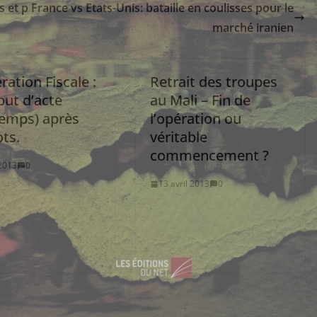
s et p
France vs Etats-Unis: bataille en coulisses pour le
marché iranien
ation Fiscale :
Retrait des troupes
but d’acte
au Mali – Fin de
temps) après
l’opération ou
ts.
véritable
commencement ?
2013
0
13 avril 2013
0