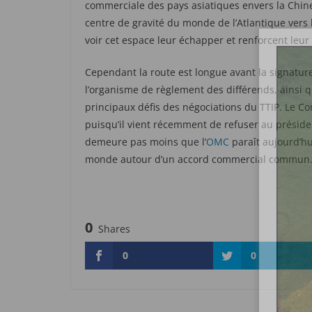
commerciale des pays asiatiques envers la Chine.
centre de gravité du monde de l’Atlantique vers 
voir cet espace leur échapper et renforcent leur
Cependant la route est longue avant la signature
l’organisme de règlement des différends, ainsi 
principaux défis des négociations du TTIP. Le Co
puisqu’il vient récemment de refuser au présiden
demeure pas moins que l’
OMC
paraît aujourd’hu
monde autour d’un accord commercial commun
0
Shares
0
0