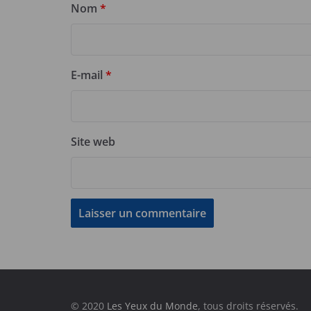
Nom
*
E-mail
*
Site web
© 2020
Les Yeux du Monde
, tous droits réservés.