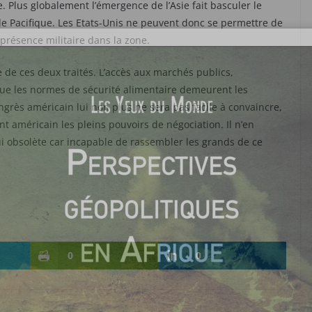
 Plus globalement l’émergence de l’Asie fait basculer le
le Pacifique. Les Etats-Unis ne peuvent donc se permettre de
 présence militaire dans la zone.
 de ces deux traités. L’accès aux marchés publics,
que les normes de sécurité alimentaire demeurent les
ngrès américain lui non plus ne sera pas facile à convaincre,
t américain les pleins pouvoirs de négociation. Il n’en
i obsolète car incapable de rassembler les grands de ce
.
0
0