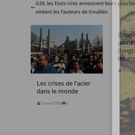
G20, les Etats-Unis annoncent leurs priorité
ointent les fauteurs de troubles
Coopér
un dé
(long
les mo
12 mai 
Les crises de l’acier
dans le monde
12 avril 2016
0