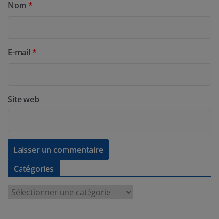
Nom
*
E-mail
*
Site web
Catégories
C
a
t