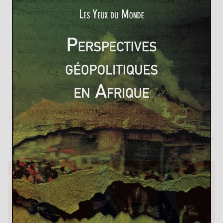
encouragé, sur le modèle du « Chatham House » ou de
l’Institut International de Droit Humanitaire de San
Remo. Aide aux victimes, la diplomatie humanitaire
influe sur la sécurité internationale et apporte à la
Communauté Internationale une dimension humaniste,
au sens fort, plus que nécessaire.
Le grand ménage de l’Ouganda : la chasse au terrori
sme et à la corruption est déclarée
Le PKK, l’épineux problème turc