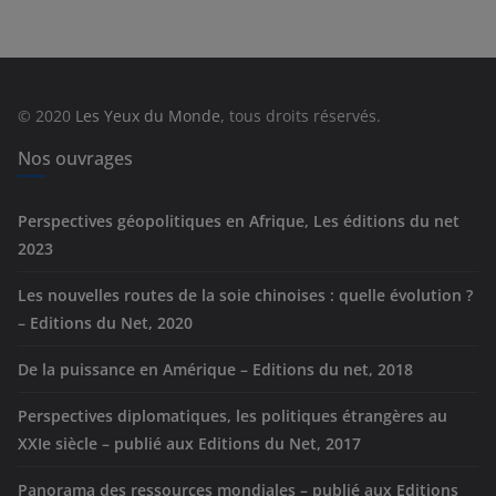
é
g
o
r
© 2020
Les Yeux du Monde
, tous droits réservés.
i
e
Nos ouvrages
s
Perspectives géopolitiques en Afrique, Les éditions du net
2023
Les nouvelles routes de la soie chinoises : quelle évolution ?
– Editions du Net, 2020
De la puissance en Amérique – Editions du net, 2018
Perspectives diplomatiques, les politiques étrangères au
XXIe siècle – publié aux Editions du Net, 2017
Panorama des ressources mondiales – publié aux Editions