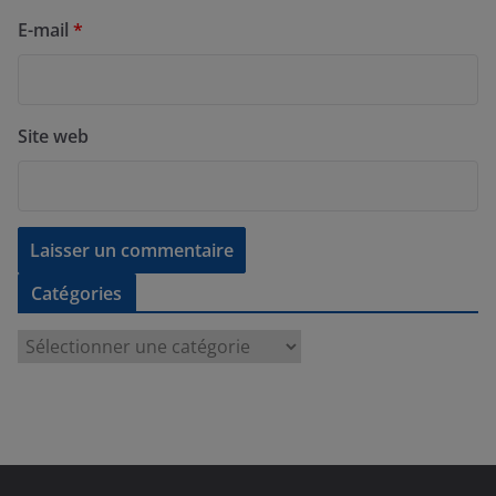
E-mail
*
Site web
Catégories
C
a
t
é
g
o