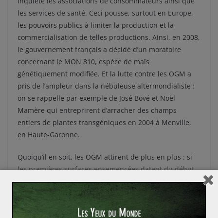
inquiète les associations de consommateurs ainsi que
les services de santé. Ceci pousse, surtout en Europe,
les pouvoirs publics à limiter la production et la
commercialisation de telles productions. Ainsi, en 2008,
le gouvernement français a décidé d’un moratoire
concernant le MON 810, espèce de maïs
génétiquement modifiée. Et la lutte contre les OGM a
pris de l’ampleur dans la nébuleuse altermondialiste :
on se rappelle par exemple de José Bové et Noël
Mamère qui entreprirent d’arracher des champs
entiers de plantes transgéniques en 2004 à Menville,
en Haute-Garonne.
Quoiqu’il en soit, les OGM attirent de plus en plus : si
les premières surfaces ensemencées datent du début
des années 1990, elles représentaient en 2009 134
millions d’hectares, soit près de 9% des surfaces
cultivées.