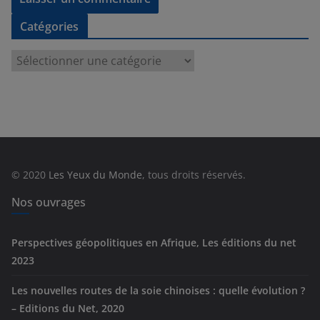
Catégories
C
a
t
é
g
o
r
© 2020
Les Yeux du Monde
, tous droits réservés.
i
e
Nos ouvrages
s
Perspectives géopolitiques en Afrique, Les éditions du net
2023
Les nouvelles routes de la soie chinoises : quelle évolution ?
– Editions du Net, 2020