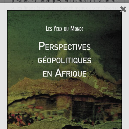
questions
:
économiques tout d’abord en raison des
bulles financières que le blanchiment d’argent favorise
(les pays européens les plus touchés par la crise
européenne sont aussi les pays les plus touchés par le
crime) ; politiques ensuite puisque aux guerres
bilatérales succèdent des guerres civils localisées
impliquant quasi-systématiquement des acteurs
criminels ; de sécurité globale puisqu’une ligne de
cocaïne consommée détruit 1m² de forêt tropicale et
distribue 100 cartouches de Kalachnikov en Afrique.
Depuis 2009, face à la stabilisation de la consommation
des jeunes dans les pays du Nord et l’explosion de la
consommation de drogues dans les pays émergents,
les organisations criminelles évoluent et deviennent
des réseaux où le crime s’allie avec le terrorisme pour
donner naissance à de redoutables acteurs hybrides.
Contre lesquels notre politique de lutte contre le crime