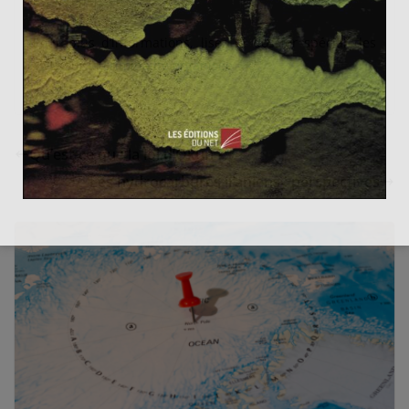
est à repenser.
Pour plus d’informations, lisez le dossier spécial des
YDM sur la
criminalité organisée
Qu’est-ce que la loi d’Okun ?
Les hydrocarbures iraniens : perspectives