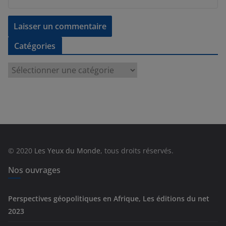
Catégories
C
a
t
é
g
o
r
© 2020
Les Yeux du Monde
, tous droits réservés.
i
e
Nos ouvrages
s
Perspectives géopolitiques en Afrique, Les éditions du net
2023