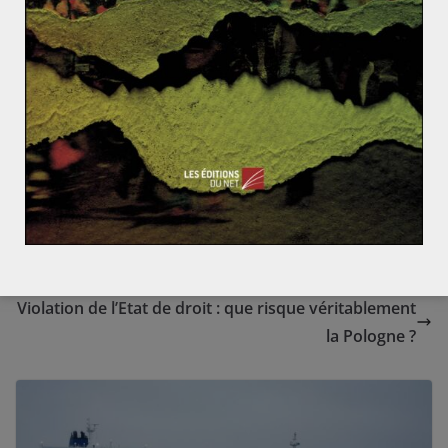
hypothétique, surtout du strict point de vue
économique. Mais il ne fait guère de doute qu’en cas
de remontée notable des cours pétroliers et gaziers, le
débat se fera bien plus pressant.
*Voir notamment
https://www.weforum.org/communities/global-agenda-
council-on-the-future-of-oil-gas
PSU et deuxième gauche (4/4)
Violation de l’Etat de droit : que risque véritablement
la Pologne ?