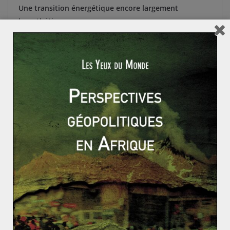
Une transition énergétique encore largement
hypothétique
Les entreprises, quant à elles, se posent déjà des
questions. Faut-il continuer à produire des
hydrocarbures à moindre coût, ou changer de business
model ? Pourront-elles encore investir massivement
dans de grands projets alors que les consommateurs
commencent à se tourner vers d’autres énergies dites
« propres » ? Les majors du secteur ne sont pas encore
engagées dans l’après pétrole, à l’exception notable de
Total, présent dans le solaire via sa filiale Sun Power, et
plus récemment via l’achat de Saft, grand fabricant
français de batteries.
Ainsi, bien que les scénarios de l’après-pétrole
commencent à être plus documentés et précis, leur
concrétisation demeure encore fortement