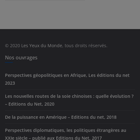
a
t
é
g
o
r
© 2020
Les Yeux du Monde
, tous droits réservés.
i
e
Nos ouvrages
s
Perspectives géopolitiques en Afrique, Les éditions du net
2023
Les nouvelles routes de la soie chinoises : quelle évolution ?
– Editions du Net, 2020
De la puissance en Amérique – Editions du net, 2018
Perspectives diplomatiques, les politiques étrangères au
XXIe siècle – publié aux Editions du Net, 2017