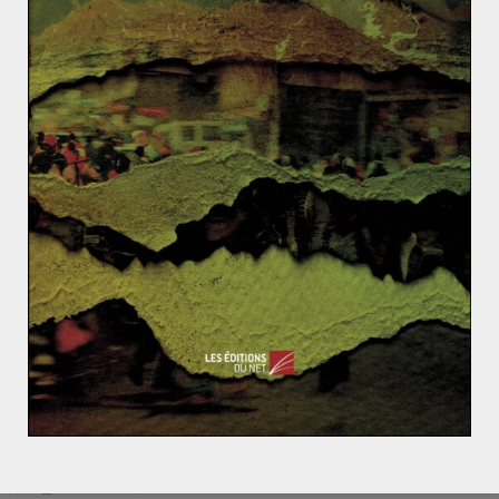
Le traumatisme moral de la Seconde Guerre mondia
le
Les Etats-Unis perdent l’Arabie Saoudite : Obama en
voyé pour rassurer Riyad
L’entonnoir de BP face à la plus grande
marée noire des Etats-Unis et la
question de l’avenir des forages en mer
6 juin 2010
0
Hydrocarbures et terrorisme, un
cocktail explosif (1/2).
24 août 2014
0