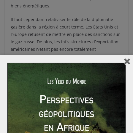
biens énergétiques.
Il faut cependant relativiser le rôle de la diplomatie
gazière dans la région à court terme. Les États Unis et
l’Europe refusent de mettre en place des sanctions sur
le gaz russe. De plus, les infrastructures d’exportation
américaines n’étant pas encore totalement
opérationnelles, l’arrivé du GNL américain en Europe
ne se fera pas avant 2015. Il s’agit probablement, alors
que des négociations avec la Russie sur la question
ukrainienne s’engage, de montrer à Vladimir Poutine
que le chantage gazier ne peut pas être utilisé. En
arrière plan, l’aide américaine, bien qu’inopérante pour
l’instant, arrive à point nommé dans les négociations
sur le TTIP.