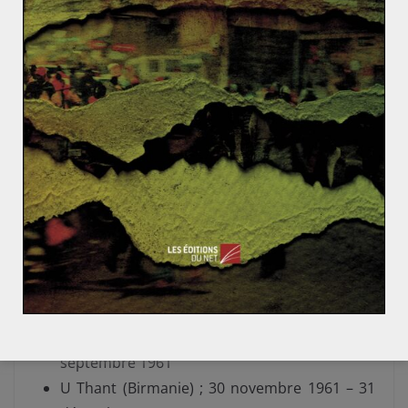
ministre bulgare devra trancher dans les semaines qui
viennent. Même si une des deux échoue une fois sa
candidature présentée au Conseil de Sécurité – il faut
se méfier des noms plus consensuels proposés à la
dernière minute – il est fort probable que ce soit une
autre personnalité originaire des Balkans qui
représente les NU à partir de janvier 2017.
Liste des SGNU :
Gladwyn Jebb (Grande-Bretagne) ; 24 octobre
1945 – 1er février 1946
Trygve Lie (Norvège) ; 2 février 1946 – 10
novembre 1952
Dag Hammarskjöld (Suède) ; 10 avril 1953 – 18
septembre 1961
U Thant (Birmanie) ; 30 novembre 1961 – 31