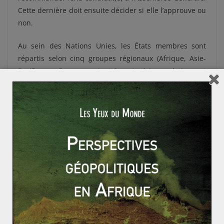
Cette dernière doit ensuite décider si elle l’approuve ou
non.
Au sein des Nations Unies, les États membres sont
répartis selon cinq groupes régionaux (Afrique, Asie-
Pacifique, Europe orientale, Amérique latine et
Caraïbes, Europe occidentale). Il a donc été établi, que
la nationalité du SGNU doit alterner entre ces
différentes zones de la planète. De ce fait, après Kofi
Annan, né au Ghana, et B. Ki-moon, originaire de Corée
du Sud, c’est au tour de l’Europe orientale.
Grande nouveauté, les deux candidatures qui font
parler d’elles sont défendues par des femmes, toutes
deux bulgares. La première est Irina Bokova,
actuellement à la tête de l’
UNESCO
. Quant à la
deuxième, Kristalina Georgieva, elle est la vice-
présidente de la Commission Européenne. Le Premier