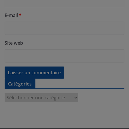
E-mail
*
Site web
Catégories
C
a
t
é
g