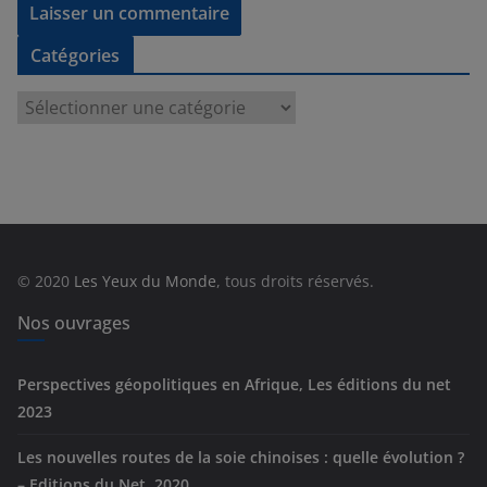
Catégories
C
a
t
é
g
o
r
© 2020
Les Yeux du Monde
, tous droits réservés.
i
e
Nos ouvrages
s
Perspectives géopolitiques en Afrique, Les éditions du net
2023
Les nouvelles routes de la soie chinoises : quelle évolution ?
– Editions du Net, 2020