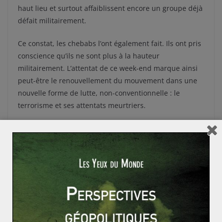
haut lieu et surtout affaiblissent encore un groupe déjà
défait militairement.
Ce constat, les chebabs l’ont également fait. Ils ont pris
conscience qu’ils ne sont plus à la hauteur
militairement. L’attentat de ce week-end marque ainsi
peut-être le renouvellement du mouvement dans une
nouvelle forme de lutte, non-conventionnelle : le
terrorisme et ses attentats meurtriers.
Ronald Reagan – Biographie
L’année 1968 : entre revendications sociétales et re
mous politiques
Géopolitique du Tour de France et du