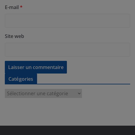
E-mail
*
Site web
Catégories
C
a
t
é
g
o