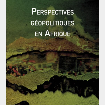
un danger pour la planète bleue et sa population.
Par ailleurs, la diversification de son emploi, pour la
météorologie, internet, ou
encore les télécommunications pose la question d’une
pollution extra-atmosphérique. Sur 6 000 engins lancés
depuis 1957, 2 000 sont hors service. Ce phénomène
est amplifié par l’arrivée de nouveaux candidats au
statut de puissance spatiale, tel que l’Inde, l’Afrique du
sud, la Corée du nord, ou encore la Chine, désormais
ème
3
après les EU et la Russie. Et la « conquête » ne
semble pas s’arrêter là. Cette dernière prévoit
notamment l’envoi de missions habitées sur la Lune
d’ici 2025, et sur Mars d’ici 2040.