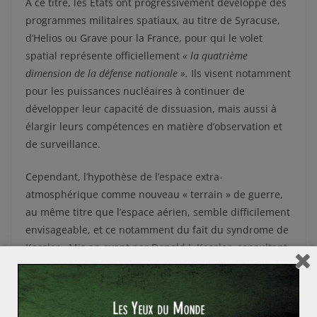
A ce titre, les Etats ont progressivement développé des
programmes militaires spatiaux, au titre de Syracuse,
d’Helios ou Grave pour la France, pour qui le volet
spatial représente officiellement
« la quatrième
dimension de la défense nationale ».
Ils visent notamment
pour les puissances nucléaires à continuer de
développer leur capacité de dissuasion, mais aussi à
élargir leurs compétences en matière d’observation et
de surveillance.
Cependant, l’hypothèse de l’espace extra-
atmosphérique comme nouveau « terrain » de guerre,
au même titre que l’espace aérien, semble difficilement
envisageable, et ce notamment du fait du syndrome de
Kessler. Mis en avant par Donald J. Kessler, consultant
pour la Nasa en 1978, il prévoit que les débris spatiaux
qui en découleraient pourraient entrer dans
l’atmosphère en cas de collision et représenter
in fine