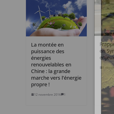
Frappe
La montée en
en Syr
puissance des
enjeux
énergies
renouvelables en
8 déce
Chine : la grande
marche vers l’énergie
propre !
12 novembre 2016
1