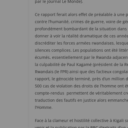
par le journal Le Monde).
Ce rapport ferait alors effet de préalable à une
contre l’humanité, crimes de guerre, voire de gén
profondément bombardant de la situation dans ce
donner à voir la réalité dramatique de ces ann
discréditer les forces armées rwandaises, lesq
silences complices. Les populations ont été litté
écumés, essentiellement par le Rwanda adjacent.
la culpabilité de Paul Kagamé (président de la
Rwandais (le FPR) ainsi que des factieux congol
rapport, le génocide terminé, près d’un million 
500 cas de violation des droits de l’homme ont é
compte-rendus permettent de véritablement crédi
traduction des fautifs en justice alors emmanch
l’Homme.
Face à la clameur et hostilité collective à Kigali s
venir et la publication par la BBC d’extraits d’