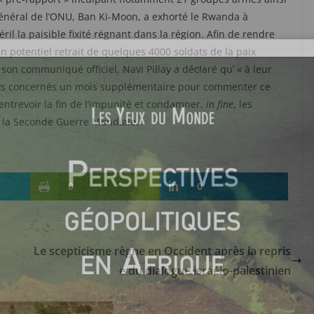
 général de l’ONU, Ban Ki-Moon, a exhorté le Rwanda à
il la paisible fixité régnant dans la région. Afin de rendre
 potentiel retrait de quelques 4000 soldats de la paix
 son communiqué officiel, Navi Pillay a déclaré qu’ « à leur
ys concernés un mois supplémentaire pour commenter ce
 entrevoir la fin de l’impunité et condamner,
in fine
, les
s la Seconde Guerre Mondiale.
0
0
Le scepticisme règne en Occident après la repris
e du dialogue israélo-palestinien