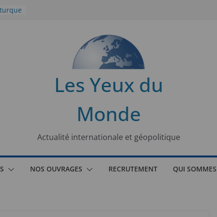
 turque
t
lit
s de la
Les Yeux du
seaux
Monde
tional
Actualité internationale et géopolitique
S
NOS OUVRAGES
RECRUTEMENT
QUI SOMMES