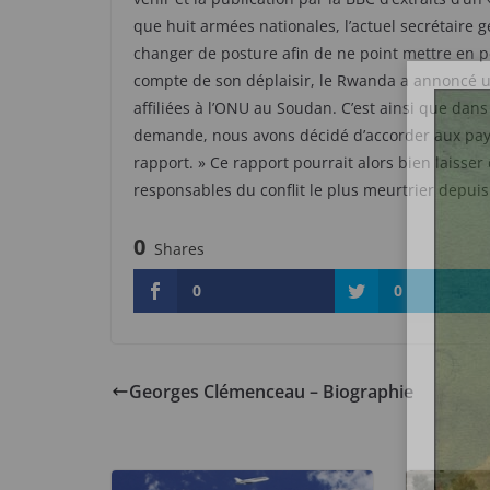
que huit armées nationales, l’actuel secrétaire
changer de posture afin de ne point mettre en pér
compte de son déplaisir, le Rwanda a annoncé un
affiliées à l’ONU au Soudan. C’est ainsi que dans
demande, nous avons décidé d’accorder aux pa
rapport. » Ce rapport pourrait alors bien laisser
responsables du conflit le plus meurtrier depui
0
Shares
0
0
Georges Clémenceau – Biographie