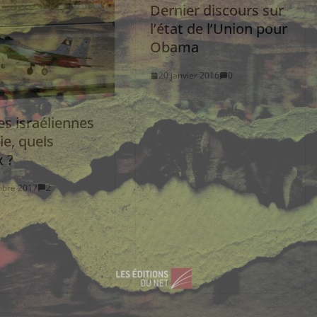
Dernier discours sur
l’état de l’Union pour
Obama
20 janvier 2016
0
s israéliennes
ie, quels
 ?
mbre 2017
2