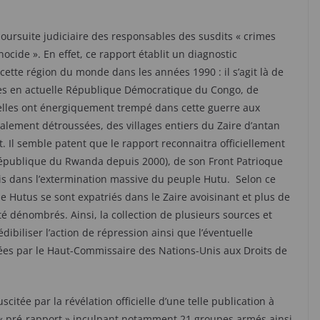
 poursuite judiciaire des responsables des susdits « crimes
ocide ». En effet, ce rapport établit un diagnostic
tte région du monde dans les années 1990 : il s’agit là de
ées en actuelle République Démocratique du Congo, de
uelles ont énergiquement trempé dans cette guerre aux
ralement détroussées, des villages entiers du Zaire d’antan
 Il semble patent que le rapport reconnaitra officiellement
 République du Rwanda depuis 2000), de son Front Patrioque
ais dans l’extermination massive du peuple Hutu. Selon ce
de Hutus se sont expatriés dans le Zaire avoisinant et plus de
té dénombrés. Ainsi, la collection de plusieurs sources et
biliser l’action de répression ainsi que l’éventuelle
ées par le Haut-Commissaire des Nations-Unis aux Droits de
uscitée par la révélation officielle d’une telle publication à
un « pré-rapport » inculpant notamment 21 groupes armés ainsi