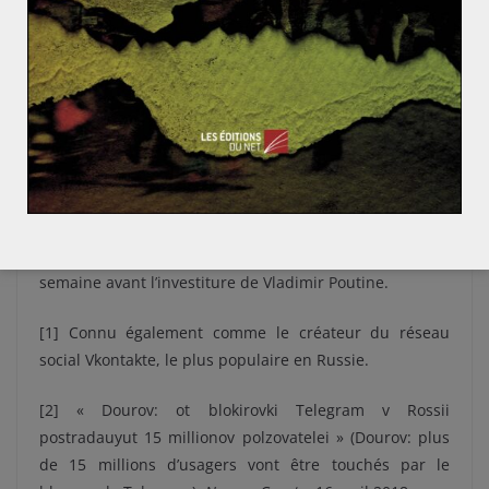
Bien que minoritaire, une partie de la population russe
s’oppose à l’interdiction imposée par le
Roskomnadzor.
Alors que leur démarche est principalement motivée
par la volonté de défendre la liberté de
correspondance, ces manifestations traduisent
également les contradictions plus profondes entre la
ligne politique d’ingérence dans la vie privée,
menée
par le gouvernement, et le développement de la société
civile en Russie. Cette vague de protestations a d’autant
plus d’importance qu’elle a eu lieu seulement une
semaine avant l’investiture de Vladimir Poutine.
[
1] Connu également comme le créateur du réseau
social Vkontakte, le plus populaire en Russie.
[
2] « Dourov: ot blokirovki Telegram v Rossii
postradauyut 15 millionov polzovatelei » (Dourov: plus
de 15 millions d’usagers vont être touchés par le