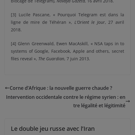
blocage de Telegram),
Novaya Gazeta,
16 avril 2018.
[
3] Lucile Pascane, « Pourquoi Telegram est dans la
ligne de mire de Téhéran »,
L’Orient le Jour
, 27 avril
2018.
[
4] Glenn Greenwald, Ewen MacAskill, « NSA taps in to
systems of Google, Facebook, Apple and others, secret
files reveal »,
The Guardian
,‎ 7 juin 2013.
Corne d’Afrique : la nouvelle guerre chaude ?
Intervention occidentale contre le régime syrien : en
tre légalité et légitimité
Le double jeu russe avec l’Iran