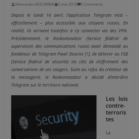
Aleksandra BOLONINA
2 mai 2018
0 Comments
Depuis le lundi 16 avril, l’application Telegram n’est –
officiellement – plus accessible aux citoyens russes. En
réalité, ils arrivent toutefois à s’y connecter via des VPN.
Précédemment, le Roskomnadzor (Service fédéral de
supervision des communications russe) avait demandé au
fondateur de Telegram Pavel Dourov [
1
], de délivrer au FSB
(Service fédéral de sécurité) les clés de chiffrement des
conversations de ses usagers. Suite au refus du créateur de
la messagerie, le Roskomnadzor a décidé d’interdire
Telegram sur le territoire national.
Les lois
contre-
terroris
tes
La