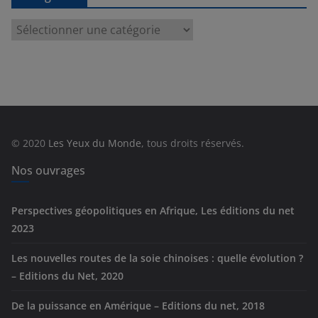
C
a
t
é
g
o
r
© 2020
Les Yeux du Monde
, tous droits réservés.
i
e
Nos ouvrages
s
Perspectives géopolitiques en Afrique, Les éditions du net
2023
Les nouvelles routes de la soie chinoises : quelle évolution ?
– Editions du Net, 2020
De la puissance en Amérique – Editions du net, 2018