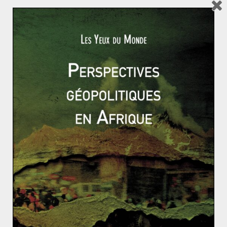
« détournement » des usagers des applications
étrangères et propose des réseaux sociaux nationaux
comme Soshour [
3
].
Les moyens alternatifs au contrôle institutionnalisé du
cyberespace ont été au cœur des révélations faites par
Edward Snowden en 2013. Elles concernaient
notamment les programmes de surveillance, comme
PRISM
. Ce programme au service de la NSA (Agence
nationale de la sécurité américaine) permettait à celle-
ci d’avoir un accès direct aux «
données hébergées par les
géants américains des nouvelles technologies
» à l’insu de
leurs usagers. [
4
]
En Russie, où le blocage de Telegram s’inscrit dans la
même ligne que la logique chinoise, l’indignation des
usagers a provoqué des manifestations qui ont eu lieu
à Moscou le 30 avril et à Saint-Pétersbourg le 1 mai.