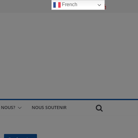
French
 NOUS?
NOUS SOUTENIR