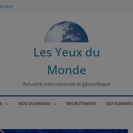
 turque
t
lit
s de la
Les Yeux du
seaux
Monde
tional
Actualité internationale et géopolitique
S
NOS OUVRAGES
RECRUTEMENT
QUI SOMMES