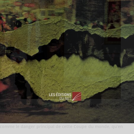
et à Vladimir Poutine de renforcer son leadership en
Russie.
 comme le danger principal de cette Coupe du monde, qu’en