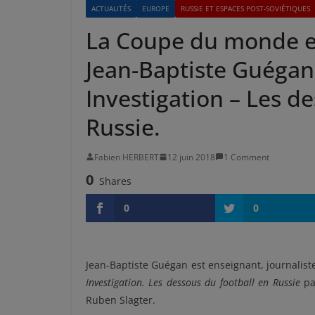
ACTUALITÉS
EUROPE
RUSSIE ET ESPACES POST-SOVIÉTIQUES
La Coupe du monde en
Jean-Baptiste Guégan,
Investigation – Les d
Russie.
Fabien HERBERT
12 juin 2018
1 Comment
0
Shares
0
0
Jean-Baptiste Guégan est enseignant, journaliste 
Investigation. Les dessous du football en Russie
par
Ruben Slagter.