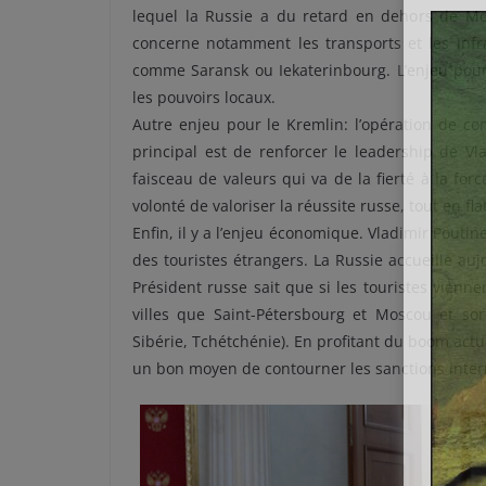
lequel la Russie a du retard en dehors de Mos
concerne notamment les transports et les infr
comme Saransk ou Iekaterinbourg. L’enjeu pour 
les pouvoirs locaux.
Autre enjeu pour le Kremlin: l’opération de c
principal est de renforcer le leadership de Vla
faisceau de valeurs qui va de la fierté à la forc
volonté de valoriser la réussite russe, tout en fla
Enfin, il y a l’enjeu économique. Vladimir Poutine
des touristes étrangers. La Russie accueille aujo
Président russe sait que si les touristes viennen
villes que Saint-Pétersbourg et Moscou et sor
Sibérie, Tchétchénie). En profitant du boom act
un bon moyen de contourner les sanctions inter