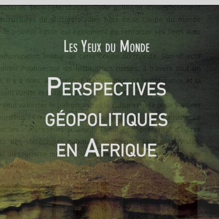
cou et Saint-Pétersbourg. Cette politique d’investissement
astructures de plusieurs villes hôte de la Coupe du monde
le pouvoir russe est également de renforcer ses liens avec
ommunication autour de cette Coupe du monde. Son objectif
dimir Poutine sur les institutions russes, à travers tout un
e. Il y a donc une logique d’affirmation de la puissance et la
ttant l’unité et la fierté du peuple russe.
 veut valoriser le patrimoine et la culture russe pour y attirer
urd’hui 24 millions de touriste, soit moins que l’Autriche. Le
t, les investisseurs suivront. Il veut ainsi présenter d’autres
tir des stéréotypes habituels concernant la Russie (Vodka,
uel du tourisme mondial, la Russie pourrait également trouver
nationales.