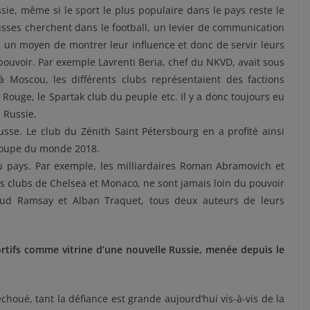
sie, même si le sport le plus populaire dans le pays reste le
usses cherchent dans le football, un levier de communication
si un moyen de montrer leur influence et donc de servir leurs
 pouvoir. Par exemple Lavrenti Beria, chef du NKVD, avait sous
à Moscou, les différents clubs représentaient des factions
 Rouge, le Spartak club du peuple etc. Il y a donc toujours eu
n Russie.
se. Le club du Zénith Saint Pétersbourg en a profité ainsi
 Coupe du monde 2018.
u pays. Par exemple, les milliardaires Roman Abramovich et
s clubs de Chelsea et Monaco, ne sont jamais loin du pouvoir
aud Ramsay et Alban Traquet, tous deux auteurs de leurs
rtifs comme vitrine d’une nouvelle Russie, menée depuis le
houé, tant la défiance est grande aujourd’hui vis-à-vis de la