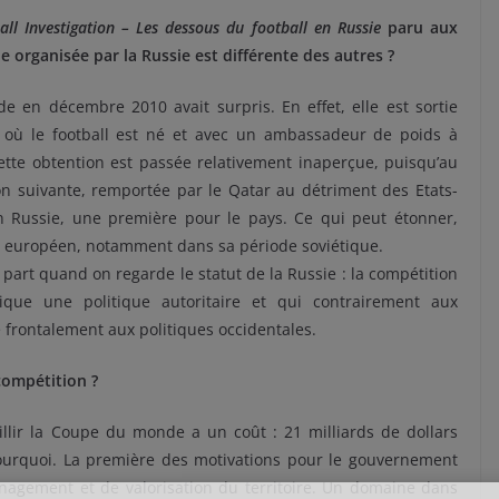
all Investigation – Les dessous du football en Russie
paru aux
 organisée par la Russie est différente des autres ?
 en décembre 2010 avait surpris. En effet, elle est sortie
s où le football est né et avec un ambassadeur de poids à
ette obtention est passée relativement inaperçue, puisqu’au
ion suivante, remportée par le Qatar au détriment des Etats-
n Russie, une première pour le pays. Ce qui peut étonner,
ll européen, notamment dans sa période soviétique.
art quand on regarde le statut de la Russie : la compétition
ique une politique autoritaire et qui contrairement aux
 frontalement aux politiques occidentales.
compétition ?
illir la Coupe du monde a un coût : 21 milliards de dollars
urquoi. La première des motivations pour le gouvernement
nagement et de valorisation du territoire. Un domaine dans