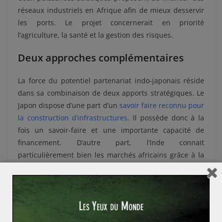
réseaux industriels en Afrique afin de mieux desservir
les ports. Le projet concernerait en priorité
l’agriculture, la santé et la gestion des risques.
Deux approches complémentaires
La force du potentiel partenariat indo-japonais réside
dans sa combinaison de deux apports stratégiques. Le
Japon dispose d’une part d’un
savoir faire reconnu pour
la construction d’infrastructures
. Il possède donc à la
fois un savoir-faire et une importante capacité de
financement. D’autre part, l’Inde connait
particulièrement bien les marchés africains grâce à la
diaspora indienne présente sur le continent.
Elle utilise
en outre un levier historique. L’Inde a en effet
constamment soutenu la démocratie contre le
colonialisme, ce qui lui assure un certain écho. Dès
lors, les deux rivaux asiatiques de la Chine exploitent