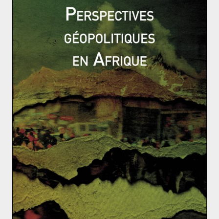
une opportunité : ils associent leurs forces afin de
compter sur les marchés émergents africains.
Des projets concrets
L’AAGC s’appuierait ainsi sur plusieurs réalisations. Il
concernerait d’abord les
ports de Chabahar
en Iran et
de Dawai au Myanmar. Ces deux ports sont
respectivement financés par des groupes indiens et
japonais. Ils constituent, de fait, une réponse au
« collier de perle » chinois. En outre, plusieurs corridors
ferroviaires ont déjà été construits grâce à l’aide
japonaise en Afrique. C’est notamment le cas du
Nacala
Corridor au Mozambique
.
Si l’AAGC en est encore au stade de projet, il n’aura
certainement pas la même ampleur que l’initiative
OBOR du rival chinois. Toutefois, il témoigne de la