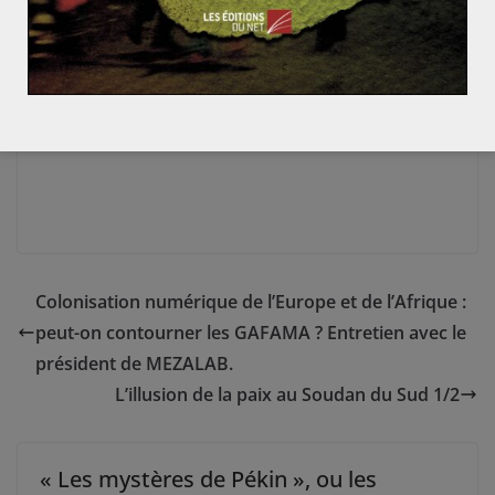
volonté indo-japonaise de s’associer afin de compter
dans la course à la puissance en Asie. Alors que le
multilatéralisme semble en panne, ce type d’initiatives,
centrées sur la connexion à l’aide d’infrastructures
pourrait donc s’imposer comme l’avenir des relations
commerciales.
Colonisation numérique de l’Europe et de l’Afrique :
peut-on contourner les GAFAMA ? Entretien avec le
président de MEZALAB.
L’illusion de la paix au Soudan du Sud 1/2
« Les mystères de Pékin », ou les