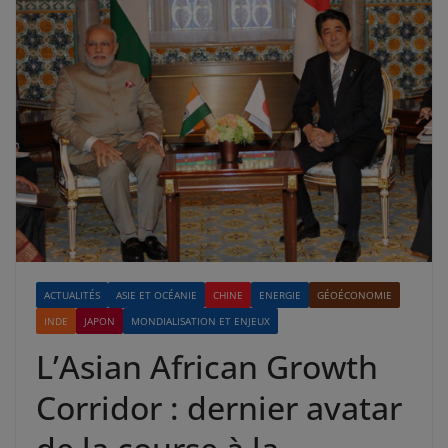
ACTUALITÉS
ASIE ET OCÉANIE
CHINE
ENERGIE
GÉOÉCONOMIE
INDE
JAPON
MONDIALISATION ET ENJEUX
L’Asian African Growth
Corridor : dernier avatar