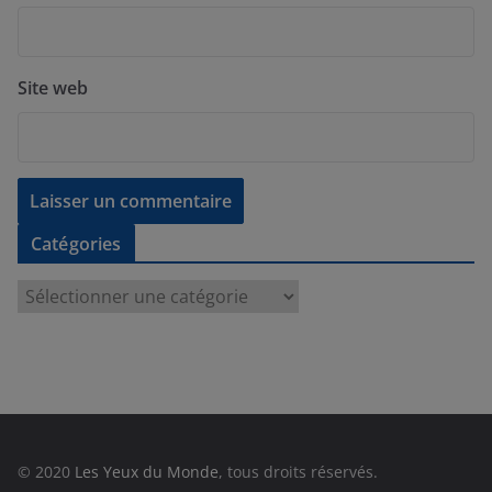
Site web
Catégories
C
a
t
é
g
o
r
© 2020
Les Yeux du Monde
, tous droits réservés.
i