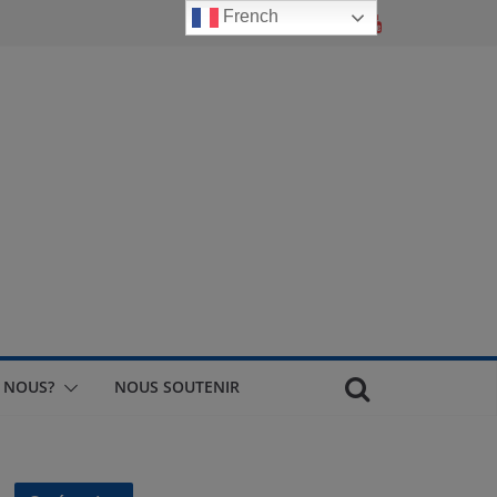
French
 NOUS?
NOUS SOUTENIR