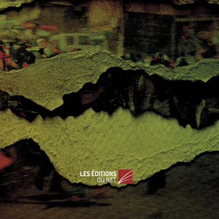
Bénin : après l’orage,
ine : l’année
le déluge ?
entée de
17 mai 2019
0
cio Macri
embre 2016
0