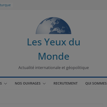
 turque
t
lit
s de la
Les Yeux du
seaux
Monde
tional
Actualité internationale et géopolitique
S
NOS OUVRAGES
RECRUTEMENT
QUI SOMMES