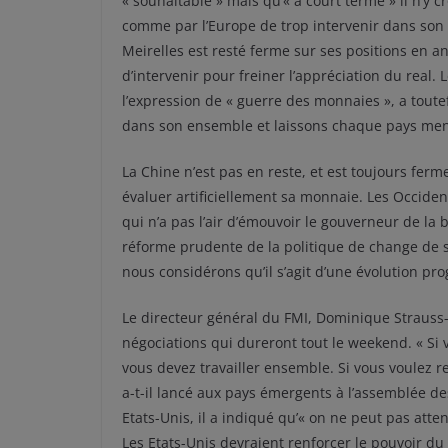
« souhaitable » mais qu’« à court terme » il n’y cr
comme par l’Europe de trop intervenir dans son 
Meirelles est resté ferme sur ses positions en an
d’intervenir pour freiner l’appréciation du real.
l’expression de « guerre des monnaies », a toute
dans son ensemble et laissons chaque pays mene
La Chine n’est pas en reste, et est toujours ferm
évaluer artificiellement sa monnaie. Les Occid
qui n’a pas l’air d’émouvoir le gouverneur de la
réforme prudente de la politique de change de son
nous considérons qu’il s’agit d’une évolution pro
Le directeur général du FMI, Dominique Strauss
négociations qui dureront tout le weekend. « Si 
vous devez travailler ensemble. Si vous voulez re
a-t-il lancé aux pays émergents à l’assemblée 
Etats-Unis, il a indiqué qu’« on ne peut pas atte
Les Etats-Unis devraient renforcer le pouvoir d