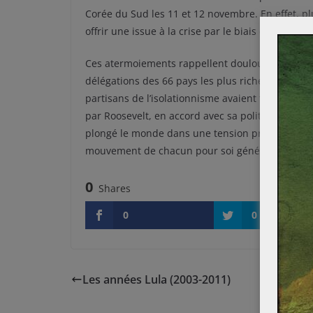
Corée du Sud les 11 et 12 novembre. En effet, pl
offrir une issue à la crise par le biais du renf
Ces atermoiements rappellent douloureusement l
délégations des 66 pays les plus riches de l’épo
partisans de l’isolationnisme avaient fini par l
par Roosevelt, en accord avec sa politique de Ne
plongé le monde dans une tension protectionnist
mouvement de chacun pour soi général, semble 
0
Shares
0
0
Les années Lula (2003-2011)