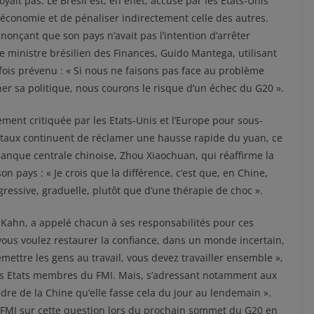
oyait pas. Le Brésil est, en effet, accusé par les Etats-Unis
économie et de pénaliser indirectement celle des autres.
nonçant que son pays n’avait pas l’intention d’arrêter
 Le ministre brésilien des Finances, Guido Mantega, utilisant
fois prévenu : « Si nous ne faisons pas face au problème
r sa politique, nous courons le risque d’un échec du G20 ».
ement critiquée par les Etats-Unis et l’Europe pour sous-
entaux continuent de réclamer une hausse rapide du yuan, ce
 banque centrale chinoise, Zhou Xiaochuan, qui réaffirme la
 pays : « Je crois que la différence, c’est que, en Chine,
gressive, graduelle, plutôt que d’une thérapie de choc ».
-Kahn, a appelé chacun à ses responsabilités pour ces
vous voulez restaurer la confiance, dans un monde incertain,
mettre les gens au travail, vous devez travailler ensemble »,
des Etats membres du FMI. Mais, s’adressant notamment aux
ndre de la Chine qu’elle fasse cela du jour au lendemain ».
u FMI sur cette question lors du prochain sommet du G20 en