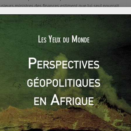
usieurs ministres des finances estiment que lui seul pourrait
orcement de ses procédures de surveillance des changes.
a Conférence de Londres en 1933 lors de laquelle les
que avaient cherché une issue à la crise mondiale. Les
’emporter avec la fermeture économique des Etats-Unis décidée
w Deal, qui avait poussé les autres à faire de même et ainsi
e grandissante. Le fiasco de la Conférence, dû à un
devoir se répéter. Avec les mêmes conséquences ?
0
0
Les pays arabes, futurs investisseurs en Afrique
?