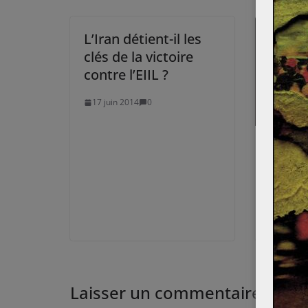
L’Iran détient-il les
clés de la victoire
contre l’EIIL ?
17 juin 2014
0
Argent
tourm
Mauri
21 sept
Laisser un commentaire