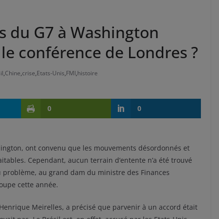
 du G7 à Washington
lle conférence de Londres ?
il
,
Chine
,
crise
,
Etats-Unis
,
FMI
,
histoire
0
0
hington, ont convenu que les mouvements désordonnés et
itables. Cependant, aucun terrain d’entente n’a été trouvé
 au problème, au grand dam du ministre des Finances
roupe cette année.
Henrique Meirelles, a précisé que parvenir à un accord était