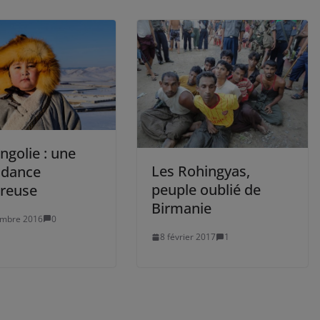
ngolie : une
Les Rohingyas,
dance
peuple oublié de
reuse
Birmanie
embre 2016
0
8 février 2017
1