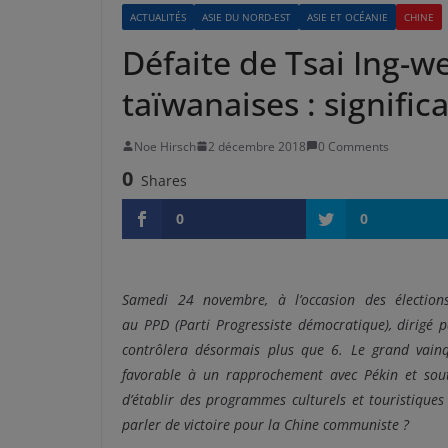
ACTUALITÉS
ASIE DU NORD-EST
ASIE ET OCÉANIE
CHINE
Défaite de Tsai Ing-
taïwanaises : signifi
Noe Hirsch
2 décembre 2018
0 Comments
0
Shares
0
0
Samedi 24 novembre, à l’occasion des élections
au
PPD
(Parti Progressiste démocratique)
, dirigé 
contrôlera désormais plus que 6.
Le grand vainq
favorable à un rapprochement avec Pékin et sout
d’établir des programmes culturels et touristiques 
parler de victoire pour la Chine communiste ?