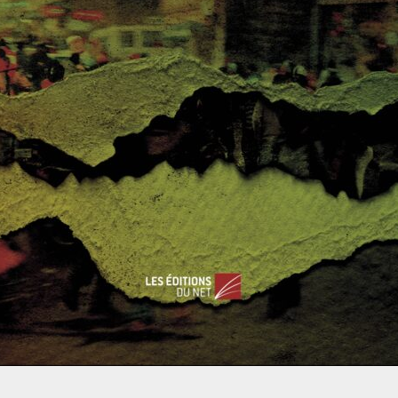
ant que tel pour Pékin, elle démontre tout de même une
hose :
le gouvernement de Chine continentale sait influencer
es élections.
En plus de financer massivement les partis qu’il
pprouve, il est capable de lancer des campagnes de
ésinformation et de soutien sur l’internet.
La victoire
nattendue de l’outsider Han
Kuo-yu
(
KMT
)
dans un fief
du
PPD
en est la preuve :
l’engouement dont il a bénéficié
epose en grande partie sur la vaste diffusion par Pékin de
«
fake
news » et de rumeurs à l’encontre de son
pposant
Chen
Chi-mai
. Cette campagne de désinformation,
onjuguée au style « populiste » adopté par Han Kuo-yu, a pu
aire basculer le jeune électorat dans l’escarcelle du KMT.
Si,
ombardements et de parades militaires pour intimider les
tégie d’influence rodée par Moscou, et qui ne cesse de prouver