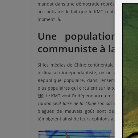
mandat dans une démocratie représentative.
El
au contraire: le fait que le
KMT
contrôle à prése
moment-là.
Une population ch
communiste à la m
Si les médias de Chine continentale, contrôlés 
inclinaison indépendantiste, on ne peut pas en
République populaire, dans l’ensemble, KMT e
plus populaires qui circulent sur la toile, on peu
独
]
, le
KMT
veut l’indépendance en
catimini
[
暗独
Taiwan veut faire de la Chine son sac d’oseille
»
[
blagues de mauvais goût sont des facteurs 
témoignent ainsi de leurs opinions aux antipode
N