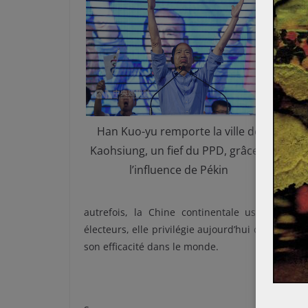
t
c
d
a
d
i
r
Han Kuo-yu remporte la ville de
Kaohsiung, un fief du PPD, grâce à
o
l’influence de Pékin
c
f
autrefois, la Chine continentale usait de b
électeurs, elle privilégie aujourd’hui cette stra
son efficacité dans le monde.