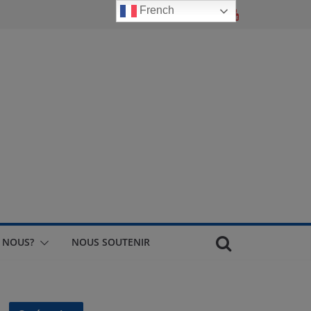
French
 NOUS?
NOUS SOUTENIR