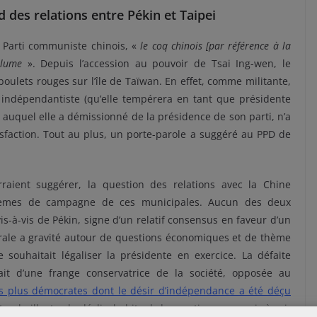
 des relations entre Pékin et Taipei
 Parti communiste chinois, «
le coq chinois
[par référence à la
plume
».
Depuis l’accession au pouvoir de
Tsai
Ing-wen
, le
ulets rouges sur l’île de Taïwan.
En effet, comme militante,
 indépendantiste
(qu’elle tempérera en tant que présidente
e auquel elle a démissionné de la présidence de son parti, n’a
sfaction.
Tout au plus, un porte-parole a suggéré au PPD de
aient suggérer, la question des relations avec la Chine
hèmes de campagne de ces municipales.
Aucun des deux
 vis-à-vis de Pékin, signe d’un relatif consensus en faveur d’un
ctorale a gravité autour de questions économiques et de thème
souhaitait légaliser la présidente en exercice.
La défaite
it d’une frange conservatrice de la société, opposée au
s plus démocrates dont le désir d’indépendance a été déçu
rale illustre le déclin habituel des partis au pouvoir à mi-