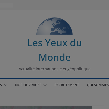
 turque
t
lit
Les Yeux du
s de la
Monde
seaux
tional
Actualité internationale et géopolitique
S
NOS OUVRAGES
RECRUTEMENT
QUI SOMMES