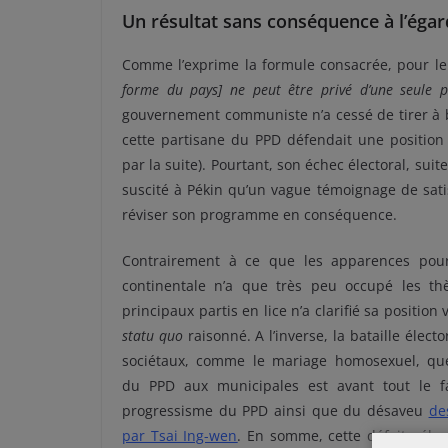
Un résultat sans conséquence à l’égard
Comme l’exprime la formule consacrée, pour le
forme du pays]
ne peut être privé d’une seule 
gouvernement communiste n’a cessé de tirer à bo
cette partisane du
PPD
défendait une position
par la suite)
.
Pourtant, son échec électoral, suit
suscité à Pékin qu’un vague témoignage de sati
réviser son programme en conséquence.
Contrairement à ce que les apparences pourr
continentale n’a que très peu occupé les t
principaux partis en lice n’a clarifié sa position
statu quo
raisonné.
A l’inverse, la bataille éle
sociétaux, comme le mariage homosexuel, que 
du
PPD
aux municipales est avant tout le fa
progressisme du
PPD
ainsi que du désaveu
de
par
Tsai
Ing-wen
.
En somme, cette défaite électo