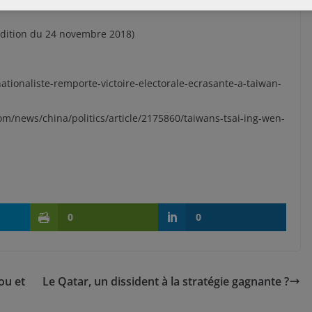
(édition du 24 novembre 2018)
ationaliste-remporte-victoire-electorale-ecrasante-a-taiwan-
m/news/china/politics/article/2175860/taiwans-tsai-ing-wen-
0
0
ou et
Le Qatar, un dissident à la stratégie gagnante ?