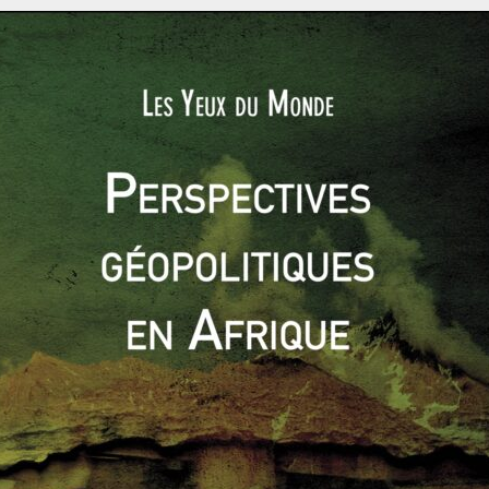
le ne présage en rien du résultat de la future présidentielle,
nt 17 des 23 villes de Taïwan pourrait bien le desservir à ce
inoise amusée, un Parti
anœuvre
pour le pouvoir, essaient de lier cette défaite du
PPD
à leur
 dire autant des réseaux sociaux. Pour les habitants de la
t PPD sont relativement semblables.
Parmi les slogans les
t lire que « Là où le
PPD
veut une indépendance sans fard
[
明
]
», ou encore, «
La Chine veut faire de Taiwan sa sœur jumelle,
中国拿台湾当同胞，台湾拿中国当钱包
]
.
Les jeux de mots et
d’expressions privilégiés par les jeunes «
netizens
» qui
s de la propagande formelle des médias affidés à Xi Jinping.
éanmoins, même si cette élection n’est pas une victoire en