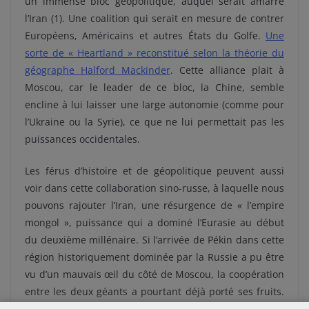
un immense bloc géopolitique, auquel serait amarré
l’Iran (1). Une coalition qui serait en mesure de contrer
Européens, Américains et autres États du Golfe.
Une
sorte de « Heartland » reconstitué selon la théorie du
géographe Halford Mackinder
. Cette alliance plait à
Moscou, car le leader de ce bloc, la Chine, semble
encline à lui laisser une large autonomie (comme pour
l’Ukraine ou la Syrie), ce que ne lui permettait pas les
puissances occidentales.
Les férus d’histoire et de géopolitique peuvent aussi
voir dans cette collaboration sino-russe, à laquelle nous
pouvons rajouter l’Iran, une résurgence de « l’empire
mongol », puissance qui a dominé l’Eurasie au début
du deuxième millénaire. Si l’arrivée de Pékin dans cette
région historiquement dominée par la Russie a pu être
vu d’un mauvais œil du côté de Moscou, la coopération
entre les deux géants a pourtant déjà porté ses fruits.
Le coup le plus marquant étant la fermeture de la base