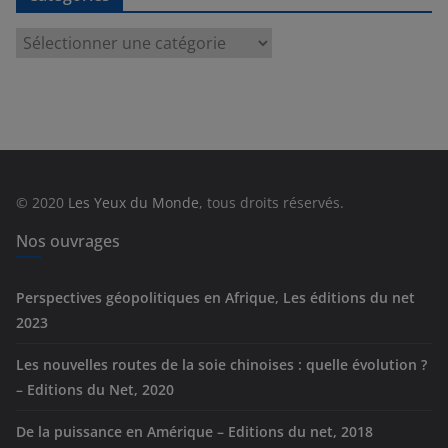
C
a
t
é
g
o
r
© 2020
Les Yeux du Monde
, tous droits réservés.
i
e
Nos ouvrages
s
Perspectives géopolitiques en Afrique, Les éditions du net
2023
Les nouvelles routes de la soie chinoises : quelle évolution ?
– Editions du Net, 2020
De la puissance en Amérique – Editions du net, 2018