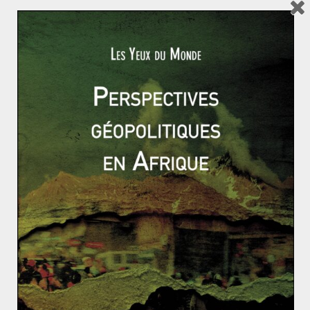
militaire américaine de Manas sur décision du
gouvernement kirghiz en 2014. Ainsi, la Russie semble
prête à laisser de la place à la Chine, si la collaboration
entre les deux peut affaiblir les positions du rival
américain.
Une relation
pragmatique ?
La dimension géopolitique des nouvelles routes de la
soie n’est plus à prouver. Elle est au cœur même de ce
projet. Quoi de plus géopolitique que la volonté de
relier un territoire aussi puissant que la Chine, à un
autre territoire aussi riche que l’Europe ? Dans cette
perspective, l’Asie centrale est une pièce maitresse du
projet « Belt and Road Initiative » (BRI). Pour la Chine,
l’intégration de l’Asie centrale à sa zone d’influence