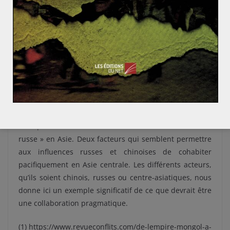
relève de différents intérêts, à la fois économiques et
sécuritaires.
La dimension culturelle qui importe bien plus à Moscou
semble mineur pour Pékin. Si des institutions
culturelles chinoises fleurissent en Asie centrale, elles
semblent servir les intérêts économiques de Pékin en
tout premier lieu. Pour Moscou, l’Asie centrale n’a
jamais vraiment été une zone économique privilégiée,
mais plutôt une extension territoriale de la « civilisation
russe » en Asie. Deux facteurs qui semblent permettre
aux influences russes et chinoises de cohabiter
pacifiquement en Asie centrale. Les différents acteurs,
qu’ils soient chinois, russes ou centre-asiatiques, nous
donne ici un exemple significatif de ce que devrait être
une collaboration pragmatique.
(1) https://www.revueconflits.com/de-lempire-mongol-a-