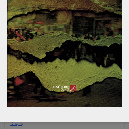
« inamovibles » selon les propos du ministre d’État
britannique Alistair Burt.
Stratégique pour les Britanniques, Oman l’est tout
autant pour les Étasuniens. En effet, de nombreux
accords ont été signés entre les deux États, dont un il y
a quelques semaines. Selon ce dernier, les États-Unis
peuvent utiliser certaines infrastructures portuaires et
aériennes omanaises. Il y a quelques mois, face aux
sanctions dont elle est la cible, l’Iran avait émis
l’hypothèse de bloquer le détroit d’Ormuz. Ce récent
accord militaire entre les États-Unis et Oman peut être
perçu comme une réponse à cette menace iranienne.
Enfin, Oman bénéficie aussi d’investissements chinois.
Ces derniers, d’environ dix milliards de dollars, sont
notamment destinés au
développement du port de
Duqm
.