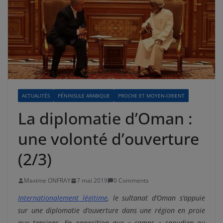
ACTUALITÉS
PÉNINSULE ARABIQUE
PROCHE ET MOYEN-ORIENT
La diplomatie d’Oman :
une volonté d’ouverture
(2/3)
Maxime ONFRAY
7 mai 2019
0 Comments
Internationalement légitime
, le sultanat d’Oman s’appuie
sur une diplomatie d’ouverture dans une région en proie
aux tensions. En opposition aux « camps » saoudien ou