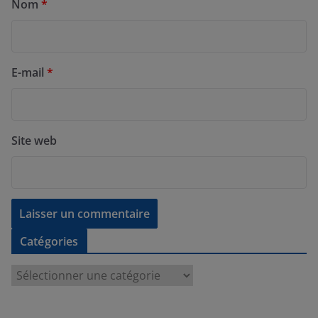
Nom
*
E-mail
*
Site web
Catégories
C
a
t