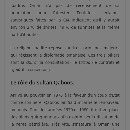
ibadite, Oman n’a pas de recensement de sa
population pour l’attester. Toutefois, certaines
statistiques faites par la CIA indiquent qu’il y aurait
environ 2 % de shi’ites, 49 % de sunnites et la même
part d’ibadites.
La religion ibadite repose sur trois principes majeurs
qui régissent la diplomatie omanaise. Ces trois piliers
sont la
shūrā
(la consultation), le
ta’āqd
(le contrat) et
l’
ijmā’
(le consensus).
Le rôle du sultan Qaboos.
Arrivé au pouvoir en 1970 à la faveur d’un coup d’État
contre son père, Qaboos bin Said incarne le renouveau
omanais. Dans les années 1970 et 1980, il mit en place
des plans quinquennaux afin d’optimiser l’utilisation de
la rente pétrolière. Très vite, s’instaura à Oman une