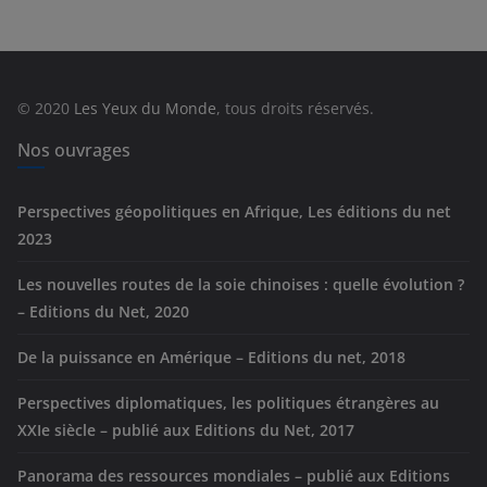
é
g
o
r
© 2020
Les Yeux du Monde
, tous droits réservés.
i
e
Nos ouvrages
s
Perspectives géopolitiques en Afrique, Les éditions du net
2023
Les nouvelles routes de la soie chinoises : quelle évolution ?
– Editions du Net, 2020
De la puissance en Amérique – Editions du net, 2018
Perspectives diplomatiques, les politiques étrangères au
XXIe siècle – publié aux Editions du Net, 2017
Panorama des ressources mondiales – publié aux Editions