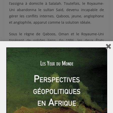
l’assigna à domicile à Salalah. Toutefois, le Royaume-
Uni abandonna le sultan Said, devenu incapable de
gérer les conflits internes. Qaboos, jeune, anglophone
et anglophile, apparut comme la solution idéale.
Sous le règne de Qaboos, Oman et le Royaume-Uni
tissèrent de solides liens. En 1986, les deux États
organisèrent un exercice militaire conjoint, le
Saif
Sareea
. Il s’agit du plus grand déploiement militaire
britannique depuis la crise de Suez, trente ans
auparavant. Diplomatiquement, le Royaume-Uni
dispose toujours d’une bonne influence à Oman. En
2014, Qaboos dut se rendre en Allemagne pour se faire
soigner, alimentant les inquiétudes concernant sa
succession. Un envoyé spécial britannique fut
missionné à Mascate pour s’assurer que la transition se
fasse en douceur si Qaboos ne revenait pas.
Aujourd’hui, les relations entre les deux États sont