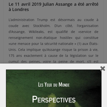
Le 11 avril 2019 Julian Assange a été arrêté
à Londres
L’administration Trump est désormais au coude à
coude avec Stockholm. D’un côté, l’organisation
d’Assange, Wikileaks, est qualifié de «service de
renseignement non-étatique hostile» qui constitue
«une menace pour la sécurité nationale » (1) aux États-
Unis. Cela implique qu’Assange risque la prison à vie,
175 ans exactement à cause de la législation sur le
cumul des peines, voire la peine de mort, s’il est
extradé vers les Etats-Unis. De l’autre côté, les faits
pour viol et agression sexuelle en Suède seront
prescrits en août 2020 en Suède et l’extradition devient
urgente pour qu’il y ait un procès.
Son audience d’extradition vers les États-Unis a été
fixée à février 2020 après avoir été reportée en raison