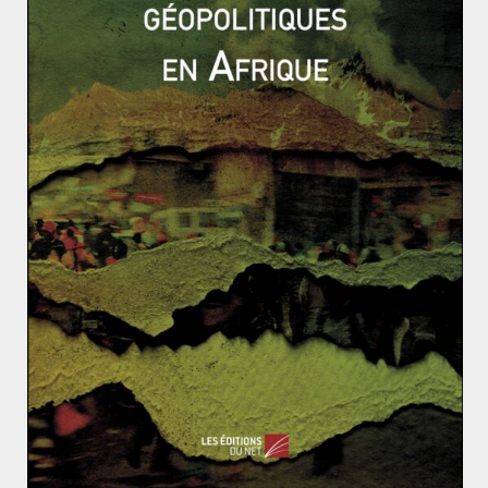
de l’état psychologique fragile d’Assange. La justice
suédoise a, quant à elle, rejeté la demande
d’arrestation lors d’une audience début juin. Cette
première victoire pour la défense d’Assange n’est que
partielle puisqu’en vertu de la coopération pénale
européenne, l’enquête pour viol peut se poursuivre
depuis le Royaume-Uni. (2)
Une décennie plus tard, l’affaire Assange prend un
nouveau tournant. Ses soutiens n’ont jamais cessé de
dénoncer des manœuvres qui auraient eu pour but de
l’extrader
in fine
vers les États-Unis. La suite de cette
affaire devrait nous en apprendre plus sur les
mécanismes juridiques européens et internationaux,
ainsi que nous interroger sur le statut des lanceurs
d’alerte et leur place dans la société, un sujet
éminemment actuel.