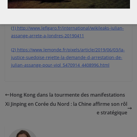
Sources:
(
1) http://www.lefigaro.fr/international/wikileaks-julian-
assange-arrete-a-londres-20190411
(2) https://www.lemonde.fr/pixels/article/2019/06/03/la-
justice-suedoise-rejette-la-demande-d-arrestation-de-
julian-assange-pour-viol_5470914_4408996.html
Hong Kong dans la tourmente des manifestations
Xi Jinping en Corée du Nord : la Chine affirme son rôl
e stratégique