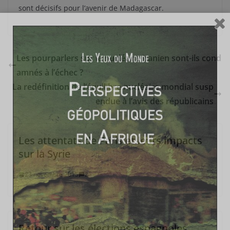
sont décisifs pour l’avenir de Madagascar.
Les pourparlers sur le nucléaire iranien sont-ils cond
amnés à l’échec ?
La redéfinition de l’équilibre nucléaire mondial susp
endue à l’avis des républicains
Les attentats de Paris et leurs impacts
sur la Syrie
23 novembre 2015
2
Retour sur les élections espagnoles