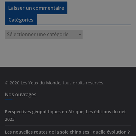
Catégories
C
a
t
é
g
o
r
© 2020
Les Yeux du Monde
, tous droits réservés.
i
e
Nos ouvrages
s
Perspectives géopolitiques en Afrique, Les éditions du net
2023
Les nouvelles routes de la soie chinoises : quelle évolution ?