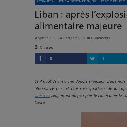
ACTUALITÉS
MONDIALISATION ET ENJEUX
PROCHE ET MOYE
Liban : après l’explosi
alimentaire majeure
Solène VIZIER
2 octobre 2020
0 Comments
3
Shares
0
1
Le 4 août dernier, une double explosion d’une viol
blessés. Le port et plusieurs quartiers de la cap
sinistrée
”, enfonçant un peu plus le Liban dans le 
Cèdre.