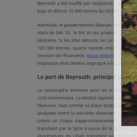
Beyrouth a été soufflé par l’explosion. Cette d
pays et détruit 15 000 tonnes de céréales.
Alarmiste, le gouvernement libanais avait déclar
stock de blé. Or, le blé et ses produits dérivé
libanaise. Si les silos détruits ne contenaient 
120 000 tonnes, quatre navires important 28 0
ministre de l’Économie,
Raoul Nehmé
, a de plu
l’explosion était devenu impropre à la consomma
Le port de Beyrouth, principal point d
La catastrophe alimente ainsi les craintes de 
crise économique. La double explosion a mis en
libanaise, tout comme sa place stratégique pour
analystes tirent la sonnette d’alarme à propos
créant un risque d’approvisionnement importan
transitant par la Syrie à cause de la guerre,
l’a
importations du Liban transitent par Beyrouth