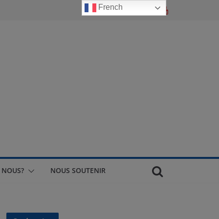
French
 NOUS?
NOUS SOUTENIR