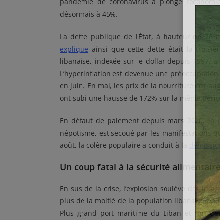
pandémie de coronavirus a plongé l’économie 
désormais à 45%.
La dette publique de l’État, à hauteur de 78 
explique
ainsi que cette dette était la troi
libanaise, indexée sur le dollar depuis 1997, a
L’hyperinflation est devenue une préoccupation 
en juin. En mai, les prix de la nourriture ont a
ont subi une hausse de 172% sur la même pério
En défaut de paiement depuis mars 2020, le pa
népotisme, est secoué par les manifestations qu
août, la colère populaire a conduit à la
démissio
Un coup fatal à la sécurité alimentair
En sus de la crise, l’explosion soulève des inq
plus de la moitié de la population libanaise pour
Plus grand port maritime du Liban et l’un des