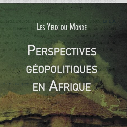
libanaise dans la récession. Le taux de pauvreté s’élève
milliards d’euros, représente 170% du PIB du Liban.
La BBC
sième plus élevée au monde avant la pandémie. La monnaie
 perdu plus de cinq fois sa valeur en l’espace de cinq mois.
majeure. Le taux d’inflation atteignait près de 90% sur un an
ugmenté de 190% par rapport à mai 2019. Les matières textiles
de.
ys du Cèdre, miné par la corruption, le clientélisme et le
i réclament le départ d’une élite politique corrompue. Le 10
n du gouvernement
.
e déjà précaire du Liban
uiétudes quant à la sécurité alimentaire du pays.
Selon l’ONU
,
rait manquer d’alimentation de base d’ici à la fin de l’année.
 plus fréquentés de la Méditerranée orientale, le port de