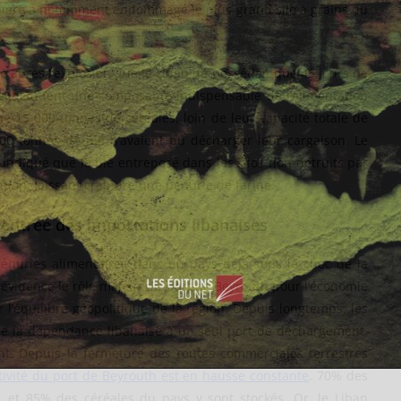
ernière a notamment endommagé le plus grand silo à grains du
é après l’explosion que le Liban ne possédait que 45 jours de
s constituent une composante indispensable de l’alimentation
que 15 000 tonnes de céréales, loin de leur capacité totale de
00 tonnes de blé n’avaient pu décharger leur cargaison. Le
s indiqué que le blé entreposé dans les silos non-détruits par
tion, laissant craindre une pénurie de farine.
’entrée des importations libanaises
pénuries alimentaires dans un pays déjà sous le choc de la
 évidence le rôle majeur du port de Beyrouth pour l’économie
 l’équilibre géopolitique de la région. Depuis longtemps, les
 de la dépendance libanaise à un seul port de déchargement,
t. Depuis la fermeture des routes commerciales terrestres
ctivité du port de Beyrouth est en hausse constante
. 70% des
, et 85% des céréales du pays y sont stockés. Or, le Liban