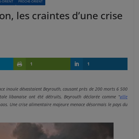
N-ORIENT
PROCHE-ORIENT
on, les craintes d’une crise
1
1
ence inouïe dévastaient Beyrouth, causant près de 200 morts 6 500
itale libanaise ont été détruits, Beyrouth déclarée comme “
ville
chaos. Une crise alimentaire majeure menace désormais le pays du