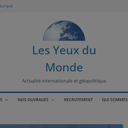
 turque
t
lit
s de la
Les Yeux du
seaux
Monde
tional
Actualité internationale et géopolitique
S
NOS OUVRAGES
RECRUTEMENT
QUI SOMMES