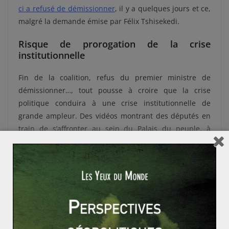
ci a refusé de démissionner
, il y a quelques jours et ce,
malgré la demande émise par Félix Tshisekedi.
Risque de prorogation de la crise
institutionnelle
Fin de la coalition, refus du premier ministre de
démissionner…, tout pousse à croire que la crise
politique conduira à une crise institutionnelle de
grande ampleur. Des vidéos montrant des députés en
train de s’affronter au sein du Palais du peuple, à
Kinshasa, ont fait le tour « de la toile ». Les partisans
des deux camps en sont venus aux mains. Ils se sont
même affrontés à jets de chaises et autres objets
tranchants. En conséquence, une personne a été
grièvement blessée. La police congolaise a encerclé le
Palais du peuple, lieu où se réunissent les
parlementaires.