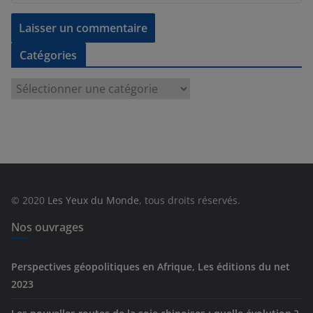
Catégories
C
a
t
é
g
o
r
© 2020
Les Yeux du Monde
, tous droits réservés.
i
e
Nos ouvrages
s
Perspectives géopolitiques en Afrique, Les éditions du net
2023