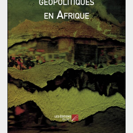
Signe témoignant d’une tension exacerbée, des
parlementaires qualifiés de « pétitionnaires » ont
obtenu
la chute de Jeanine Mabunda
. Celle-ci,
présidente de l’Assemblée nationale est une proche de
Joseph Kabila. Un succès qui constitue une victoire clé
pour le camp Tshisekedi, désireux de reformer une
nouvelle majorité parlementaire. Mais cela n’augure
rien de bon, tant la situation politique de ce pays
demeure instable.
Egypte : Al-Sissi, le mal nécessaire ?
Valéry Giscard d’Estaing et sa politique extérieure: m
odernité ou continuité ? (2/3 : une nouvelle pensée d
iplomatique)