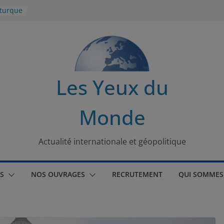
 turque
t
lit
s de la
Les Yeux du
seaux
Monde
tional
Actualité internationale et géopolitique
S
NOS OUVRAGES
RECRUTEMENT
QUI SOMMES