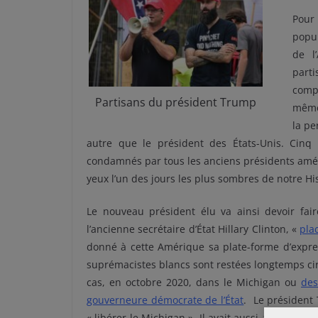
Pour
popul
de l
part
compl
Partisans du président Trump
même 
la pe
autre que le président des États-Unis. Cinq
condamnés par tous les anciens présidents américa
yeux l’un des jours les plus sombres de notre His
Le nouveau président élu va ainsi devoir fai
l’ancienne secrétaire d’État Hillary Clinton, «
pla
donné à cette Amérique sa plate-forme d’expres
suprémacistes blancs sont restées longtemps ci
cas, en octobre 2020, dans le Michigan ou
des
gouverneure démocrate de l’État
. Le président T
« libérer le Michigan ». Il avait aussi accusé la 