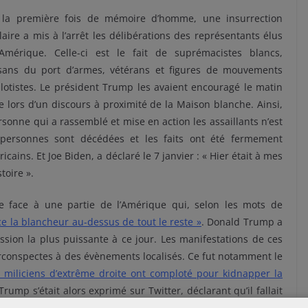
 la première fois de mémoire d’homme, une insurrection
aire a mis à l’arrêt les délibérations des représentants élus
’Amérique. Celle-ci est le fait de suprémacistes blancs,
isans du port d’armes, vétérans et figures de mouvements
otistes. Le président Trump les avaient encouragé le matin
lors d’un discours à proximité de la Maison blanche. Ainsi,
rsonne qui a rassemblé et mise en action les assaillants n’est
 personnes sont décédées et les faits ont été fermement
ins. Et Joe Biden, a déclaré le 7 janvier : « Hier était à mes
toire ».
re face à une partie de l’Amérique qui, selon les mots de
ce la blancheur au-dessus de tout le reste »
. Donald Trump a
sion la plus puissante à ce jour. Les manifestations de ces
rconspectes à des évènements localisés. Ce fut notamment le
 miliciens d’extrême droite ont comploté pour kidnapper la
rump s’était alors exprimé sur Twitter, déclarant qu’il fallait
gouverneure d’avoir fait « un travail désastreux » en « confinant