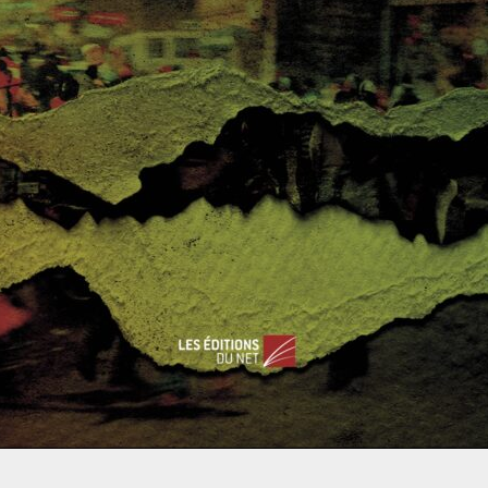
e tout est fait pour les Noirs ou les Hispaniques, et rien
oup aux communautés. Il y a, notamment chez les cadres du
 les droits des minorités. Des politiques spécifiques ont été
ter contre les discriminations envers ces publics spécifiques.
r des droits à ces minorités se fait au détriment de leurs
 la fois structurant et clivant des États-Unis. Avant l’arrivée de
 représentation de ces hommes blancs qui refusent le
 aller au chevet de cette partie de la population encore plus
és économiques qui en découlent.
 les trumpistes, eux, ne disparaitront pas. Les plus extrêmes,
t-être désormais plus de difficultés à agir. Cet évènement
nscience.
Le procureur fédéral de Washington, a d’ailleurs
ts : « Nous envisageons de retenir des crimes majeurs comme
blèmes profonds de l’Amérique demeureront. C’est sans doute