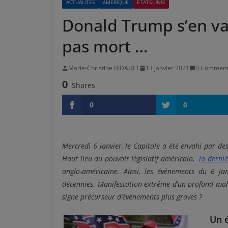
ACTUALITÉS
AMÉRIQUE
ÉTATS-UNIS
Donald Trump s’en va
pas mort …
Marie-Christine BIDAULT
13 janvier 2021
0 Comment
0
Shares
0
0
Mercredi 6 janvier, le Capitole a été envahi par d
Haut lieu du pouvoir législatif américain,
la derni
anglo-américaine. Ainsi, les événements du 6 ja
décennies. Manifestation extrême d’un profond malai
signe précurseur d’évènements plus graves ?
Un é