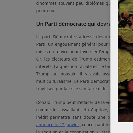
d’hommes souvent peu diplômés qui estiment qu
pour eux.
Un Parti démocrate qui devra réagir
Le parti Démocrate s’adresse désormais beauc
Parti, un engouement général pour la lutte pour
mises en œuvre pour favoriser l’emploi, pour lut
Or, les électeurs de Trump estiment qu’accorde
intérêts. La question raciale est le facteur tout à
Trump au pouvoir, il y avait assez peu de
multiculturalisme. Le Parti démocrate va devoir
fragilisée par la crise sanitaire et les difficult
Donald Trump peut s’effacer de la vie politique,
comme les assaillants du Capitole, auront peu
inédit permettra sans doute une prise de co
annoncé le 12 janvier,
concernant les assaillan
la sédition et la conspiration ». Mais les pro