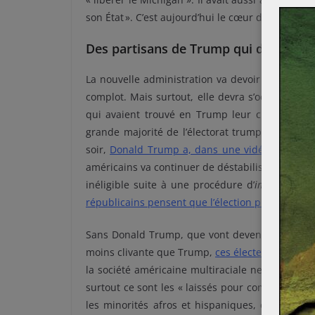
son État ». C’est aujourd’hui le cœur de la démoc
Des partisans de Trump qui demeure
La nouvelle administration va devoir agir pour 
complot. Mais surtout, elle devra s’occuper de 
qui avaient trouvé en Trump leur champion. Le
grande majorité de l’électorat trumpiste. Mais 
soir,
Donald Trump a, dans une vidéo, appelé à 
américains va continuer de déstabiliser le jeu p
inéligible suite à une procédure d’
impeachment
républicains pensent que l’élection présidentiell
Sans Donald Trump, que vont devenir les trum
moins clivante que Trump,
ces électeurs, pour 
la société américaine multiraciale ne les représe
surtout ce sont les « laissés pour compte » de la
les minorités afros et hispaniques, et les blan