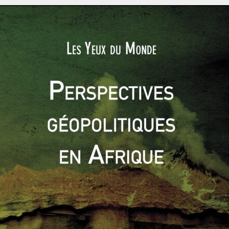
ratie américaine, visible aux yeux de tous, qui a été attaqué.
ront
arrêter la propagation de discours violents et de théories du
ces classes populaires blanches qui se sentent délaissées et
s assaillants du Capitole ne sont pas représentatifs de la
ils en sont la manifestation la plus sombre. Le 6 janvier au
la fin des violences
. Néanmoins, la colère d’une partie des
olitique. Cela sera le cas même si Trump venait à être déclaré
. Plusieurs sondages montrent que
70 à 80% des électeurs
e leur a été volée
.
pistes ?
Le parti Républicain peut-il représenter
, de manière
la plupart des hommes blancs
, déclassés, qui considèrent que
nte plus. Ils s’agit d’évangélistes, de catholiques ultra, mais
 société américaine. Celle-ci est de plus en plus clivée entre
cs des zones non urbanisées ou désindustrialisées. Il s’agit