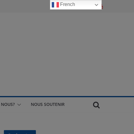
French
 NOUS?
NOUS SOUTENIR