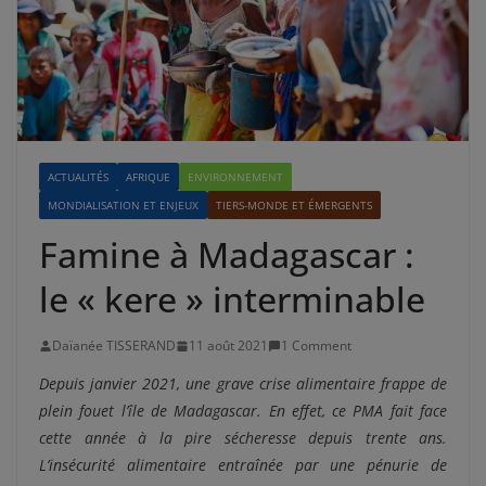
ACTUALITÉS
AFRIQUE
ENVIRONNEMENT
MONDIALISATION ET ENJEUX
TIERS-MONDE ET ÉMERGENTS
Famine à Madagascar :
le « kere » interminable
Daïanée TISSERAND
11 août 2021
1 Comment
Depuis janvier 2021, une grave crise alimentaire frappe de
plein fouet l’île de Madagascar. En effet, ce PMA fait face
cette année à la pire sécheresse depuis trente ans.
L’insécurité alimentaire entraînée par une pénurie de