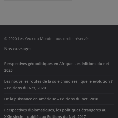
a
t
é
g
o
r
© 2020
Les Yeux du Monde
, tous droits réservés.
i
e
Nos ouvrages
s
Perspectives géopolitiques en Afrique, Les éditions du net
2023
Les nouvelles routes de la soie chinoises : quelle évolution ?
– Editions du Net, 2020
De la puissance en Amérique – Editions du net, 2018
Perspectives diplomatiques, les politiques étrangères au
XXIe siècle – publié aux Editions du Net, 2017