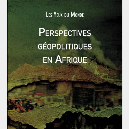
Selon les climatologues, ce phénomène serait la cause
des épisodes de famine récurrents. La montée des
températures réduirait les précipitations et
dessècherait les terres. Le premier «
kere
« , enregistré
en 1896, correspondrait à la période industrielle. Le
pays connaît ensuite seize «
kere
« , dont le dernier
toujours en cours. Le lien entre le réchauffement
climatique engendré par la pollution humaine et
l’apparition des «
kere
» semble donc très évident. Le
directeur du PAM a souligné que Madagascar « n’avait
en rien contribué au réchauffement climatique mais
[qu’elle en payait] le prix fort ».
L’aide exceptionnelle du FMI au Soudan est-elle suffi
sante pour relever le pays ?