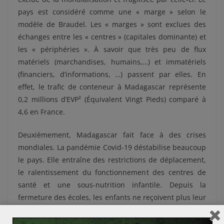
pays est considéré comme une « marge » selon le
modèle de Braudel. Les « marges » sont exclues des
échanges entre les « centres » (capitales dominante) et
les « périphéries ». À savoir que très peu de flux
matériels (marchandises, humains,…) et immatériels
(financiers, d’informations, …) passent par elles. En
effet, le trafic de conteneur à Madagascar représente
0,2 millions d’EVP² (Équivalent Vingt Pieds) comparé à
4,6 en France.
Deuxièmement, Madagascar fait face à des crises
mondiales. La pandémie Covid-19 déstabilise beaucoup
le pays. Elle entraîne des restrictions de déplacement,
le ralentissement du fonctionnement des centres de
santé et une sous-nutrition infantile. Depuis la
fermeture des écoles, les enfants ne reçoivent plus leur
repas quotidien gratuit. L’île reste aussi très touchée
par les conséquences du réchauffement climatique.