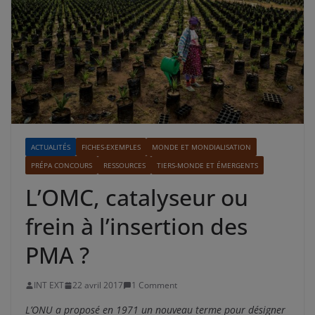
ACTUALITÉS
FICHES-EXEMPLES
MONDE ET MONDIALISATION
PRÉPA CONCOURS
RESSOURCES
TIERS-MONDE ET ÉMERGENTS
L’OMC, catalyseur ou
frein à l’insertion des
PMA ?
INT EXT
22 avril 2017
1 Comment
L’ONU a proposé en 1971 un nouveau terme pour désigner