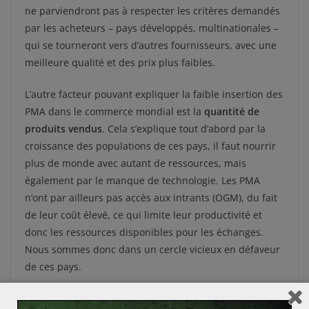
ne parviendront pas à respecter les critères demandés
par les acheteurs – pays développés, multinationales –
qui se tourneront vers d’autres fournisseurs, avec une
meilleure qualité et des prix plus faibles.
L’autre facteur pouvant expliquer la faible insertion des
PMA dans le commerce mondial est la
quantité de
produits vendus
. Cela s’explique tout d’abord par la
croissance des populations de ces pays, il faut nourrir
plus de monde avec autant de ressources, mais
également par le manque de technologie. Les PMA
n’ont par ailleurs pas accès aux intrants (OGM), du fait
de leur coût élevé, ce qui limite leur productivité et
donc les ressources disponibles pour les échanges.
Nous sommes donc dans un cercle vicieux en défaveur
de ces pays.