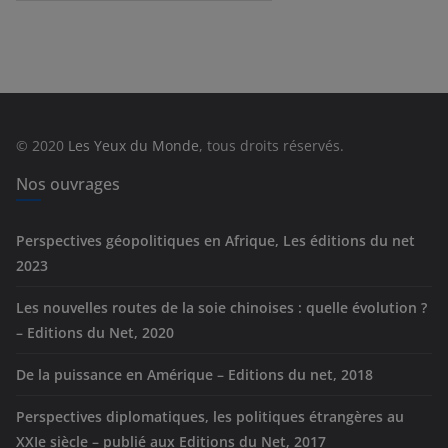
a
t
é
g
o
r
© 2020
Les Yeux du Monde
, tous droits réservés.
i
e
Nos ouvrages
s
Perspectives géopolitiques en Afrique, Les éditions du net
2023
Les nouvelles routes de la soie chinoises : quelle évolution ?
– Editions du Net, 2020
De la puissance en Amérique – Editions du net, 2018
Perspectives diplomatiques, les politiques étrangères au
XXIe siècle – publié aux Editions du Net, 2017