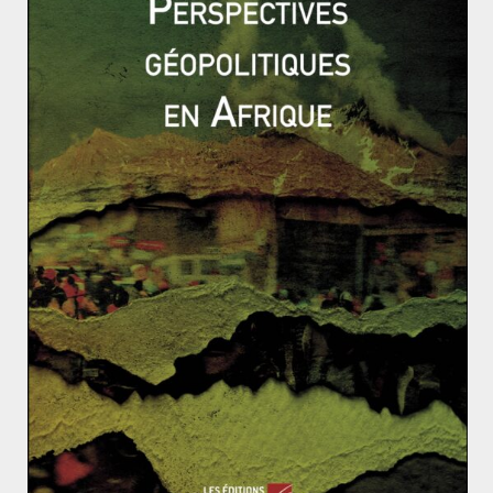
devraient par exemple permettre de limiter le
phénomène de « bulles informationnelles », lorsque les
algorithmes de recommandation des plateformes
coupent les utilisateurs à leur insu, de l’accès à une
pluralité d’information.
A terme, le DSA pourrait même rendre les sociétés
européennes moins vulnérables aux tentatives de
déstabilisation par des acteurs étrangers.
Conclusion
En s’attaquant aux vecteurs de l’information plutôt
qu’aux sources, l’UE opère un changement d’approche
face à la désinformation en ligne. Ce changement
permet de contourner les problèmes inhérents à
l’application du droit international à la désinformation
sponsorisée par des états. Reste qu’un tel instrument
normatif ne saurait à lui seul pallier au déficit de cadre