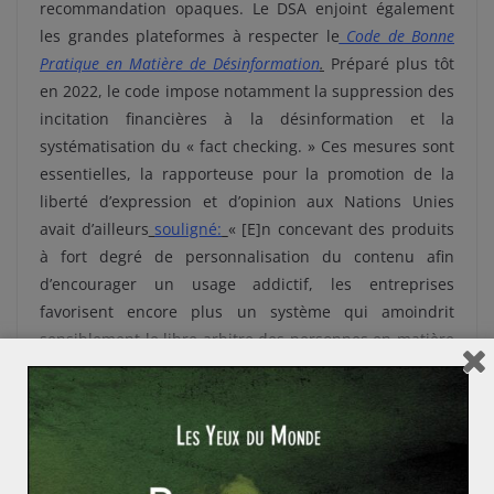
recommandation opaques. Le DSA enjoint également
les grandes plateformes à respecter le
Code de Bonne
Pratique en Matière de Désinformation
.
Préparé plus tôt
en 2022, le code impose notamment la suppression des
incitation financières à la désinformation et la
systématisation du « fact checking. » Ces mesures sont
essentielles, la rapporteuse pour la promotion de la
liberté d’expression et d’opinion aux Nations Unies
avait d’ailleurs
souligné:
« [
E]n
concevant des produi
t
s
à fort degré de
personnalisation du contenu
afin
d’encourager
un usage addictif
, les entreprises
favorisent
encore
plus un système
qui
amoindrit
sensiblement
l
e libre arbitre
des personnes
en matière
de
consommation d
’
information. »
Bien qu’il ne porte pas exclusivement sur la
désinformation, le DSA est un outil important de lutte
contre celle-ci. Certaines des mesures prévues