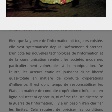
législatif international en ce qui concerne l’usage
malveillant d’internet par des acteurs étatiques. En
effet,
si le DSA permettrait de rendre la manipulation
en ligne plus compliquée, il ne résout pas le problème
d’impunité qui entoure certaines pratiques.
Bien que la guerre de l’information ait toujours existée,
elle s’est systématisée depuis l’avènement d’internet.
D’un côté les
nouvelles technologies de l’information et
de la communication rendent les sociétés modernes
particulièrement vulnérables à la manipulation. De
l’autre, les acteurs étatiques jouissent d’une liberté
quasi-totale en matière de conduite d’opérations
d’influence.
Il
est donc temps
de responsabiliser les
Etats en matière de conduite d’opération d’influence en
ligne. S’il n’est ni opportun, ni même réaliste d’interdire
la guerre de l’information, il y a un besoin d’en clarifier
les limites. Cela requiert de préciser les conditions