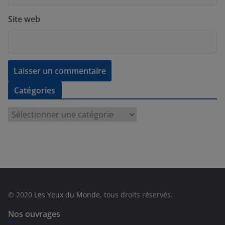
Site web
Catégories
C
a
t
é
g
o
r
© 2020
Les Yeux du Monde
, tous droits réservés.
i
e
Nos ouvrages