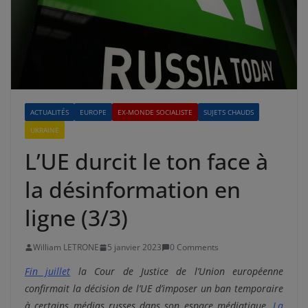
ACTUALITÉS
EUROPE
EX-MONDE SOCIALISTE
SUJETS CHAUDS
UKRAINE
L’UE durcit le ton face à
la désinformation en
ligne (3/3)
William LETRONE
5 janvier 2023
0 Comments
Fin juillet
la Cour de Justice de l’Union européenne
confirmait la décision de l’UE d’imposer un ban temporaire
à certains médias russes dans son espace médiatique.
La