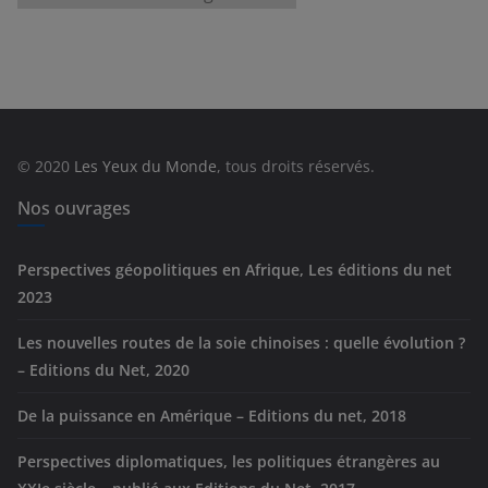
a
t
é
g
o
r
© 2020
Les Yeux du Monde
, tous droits réservés.
i
e
Nos ouvrages
s
Perspectives géopolitiques en Afrique, Les éditions du net
2023
Les nouvelles routes de la soie chinoises : quelle évolution ?
– Editions du Net, 2020
De la puissance en Amérique – Editions du net, 2018
Perspectives diplomatiques, les politiques étrangères au