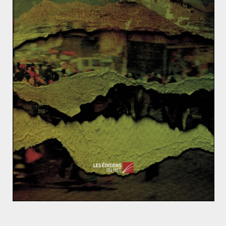
Une structure dédiée, le Centre Européen d’Excellence
pour Contrer les Menaces hybrides (Hybrid CoE) fournit
un support stratégique et opérationnel contre les
menaces hybrides sur le continent.
La seconde partie de ce mini-dossier précisera dans un
premier temps le statut juridique de la désinformation
dans le cadre d’une stratégie hybride. L’analyse portera
dans un second temps sur la notion de « propagande
de guerre, » et s’intéressera à son statut en droit
international afin d’apprécier la valeur juridique des
arguments de l’Union.
Références
[1]
Council Regulation (EU) 2022/350 of 1 March 2022