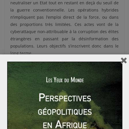
neutraliser un Etat tout en restant en deçà du seuil de
la guerre conventionnelle. Les opérations hybrides
n’impliquent pas l’emploi direct de la force, ou dans
des proportions très limitées. Ces actes vont de la
cyberattaque non-attribuable à la corruption des élites
étrangères en passant par la désinformation des
populations. Leurs objectifs s’inscrivent donc dans le
long terme.
Les opérations hybrides sont souvent déployées dans le
cyberespace, dont elles exploitent l’interconnectivité et
l’opacité. Ce faisant, elles rendent plausible le démenti
de l’Etat fautif, lui permettant d’agir en toute impunité.
Par conséquent, il est particulièrement difficile pour
l’Etat victime de détecter et répondre efficacement à
une opération hybride. C’est pourquoi l’OTAN dispose
depuis 2015 d’une stratégie de défense spécifiquement
conçue pour assurer la résilience des Etats membres.