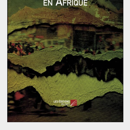
menace d’une guerre nucléaire. Cependant, la Russie
reste un membre à part entière du Conseil de sécurité
et peut opposer son
veto
à toutes sanctions annoncées.
De plus, l’OTAN n’interviendra pas en Ukraine car
l’alliance est en faveur d’une résolution diplomatique
de ce conflit. Elle a ajouté que si elle « s’implique dans
cette guerre, cela ne ferait qu’entraîner davantage de
dégâts ». Même si les pays ont mis en place un certain
nombre de sanctions économiques, aucune coalition
militaire n’est prévue à ce jour pour renforcer les rangs
ukrainiens.
Sanctions de la CEDEAO contre le Mali: quels fonde
ments et quelles conséquences ?
Les enjeux des législatives libanaises