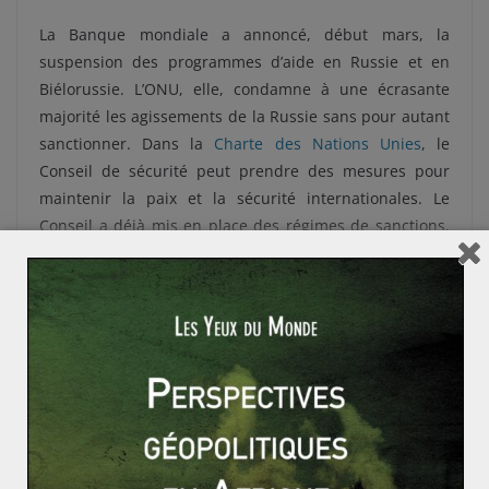
La Banque mondiale a annoncé, début mars, la
suspension des programmes d’aide en Russie et en
Biélorussie. L’ONU, elle, condamne à une écrasante
majorité les agissements de la Russie sans pour autant
sanctionner. Dans la
Charte des Nations Unies
, le
Conseil de sécurité peut prendre des mesures pour
maintenir la paix et la sécurité internationales. Le
Conseil a déjà mis en place des régimes de sanctions,
comme en Irak ou au Rwanda par exemple.
Ces mesures coercitives n’impliquent pas l’usage de la
force. Néanmoins les Nations Unis peuvent décider
d’envoyer les « casques bleus » se battre ou protéger la
population.
Dans le cas de la guerre en Ukraine, la paix et la
diplomatie ne sont plus vraiment d’actualité. La
sécurité internationale semble ébranlée avec la