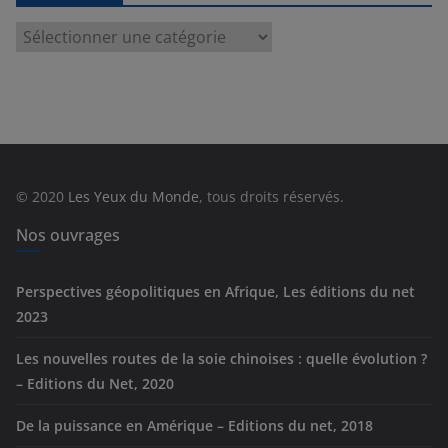
C
a
t
é
g
o
r
© 2020
Les Yeux du Monde
, tous droits réservés.
i
e
Nos ouvrages
s
Perspectives géopolitiques en Afrique, Les éditions du net
2023
Les nouvelles routes de la soie chinoises : quelle évolution ?
– Editions du Net, 2020
De la puissance en Amérique – Editions du net, 2018