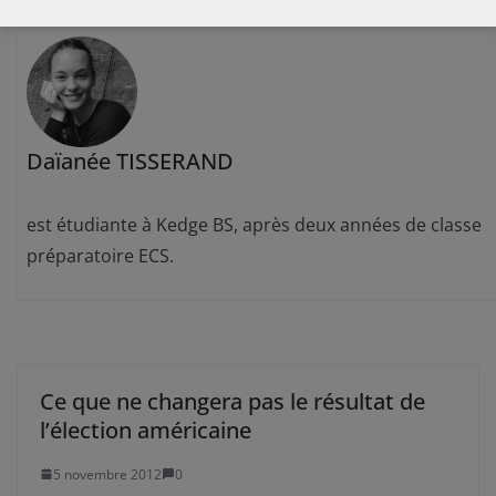
Daïanée TISSERAND
est étudiante à Kedge BS, après deux années de classe
préparatoire ECS.
Ce que ne changera pas le résultat de
l’élection américaine
5 novembre 2012
0