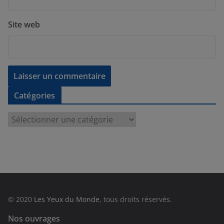
Site web
Catégories
C
a
t
é
g
o
r
© 2020
Les Yeux du Monde
, tous droits réservés.
i
e
Nos ouvrages