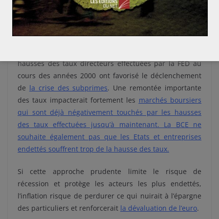
respectivement de 20,1% et 18,5% en Estonie et en
Lituanie
.
La BCE craint qu’une hausse des taux trop brusque
précipite une récession. Il convient de rappeler que les
hausses des taux directeurs effectuées par la FED au
cours des années 2000 ont favorisé le déclenchement
de
la crise des subprimes
. Une remontée importante
des taux impacterait fortement les
marchés boursiers
qui sont déjà négativement touchés par les hausses
des taux effectuées jusqu’à maintenant.
La BCE ne
souhaite également pas que les Etats et entreprises
endettés souffrent trop de la hausse des taux.
Si cette approche prudente limite le risque de
récession et protège les acteurs les plus endettés,
l’inflation risque de perdurer ce qui nuirait à l’épargne
des particuliers et renforcerait
la dévaluation de l’euro
.