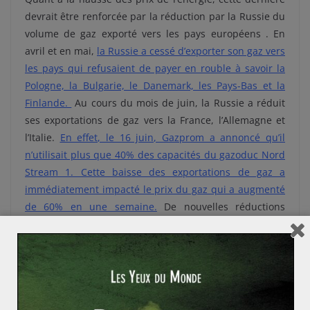
devrait être renforcée par la réduction par la Russie du
volume de gaz exporté vers les pays européens . En
avril et en mai,
la Russie a cessé d’exporter son gaz vers
les pays qui refusaient de payer en rouble à savoir la
Pologne, la Bulgarie, le Danemark, les Pays-Bas et la
Finlande.
Au cours du mois de juin, la Russie a réduit
ses exportations de gaz vers la France, l’Allemagne et
l’Italie.
En effet, le 16 juin, Gazprom a annoncé qu’il
n’utilisait plus que 40% des capacités du gazoduc Nord
Stream 1. Cette baisse des exportations de gaz a
immédiatement impacté le prix du gaz qui a augmenté
de 60% en une semaine.
De nouvelles réductions
d’exportations de gaz vers les pays de l’Union
européenne dans les semaines à venir renforceraient
un peu plus l’inflation.
Une réaction prudente de la Banque
centrale européenne