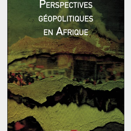
Afin de limiter l’inflation, le BCE a donc logiquement fait
le choix de remonter ses taux directeurs.
Le 9 juin, elle
a annoncé qu’elle les relèvera de 0,25 points en juillet
et a ouvert la porte à une nouvelle hausse en
septembre
. Cette approche est prudente si on la
compare à celle de la FED. En effet, la BCE a attendu le
9 juin pour annoncer la hausse de ses taux alors que la
FED
les avaient déjà relevés d’un quart de point le 16
mars et d’un demi-point en mai
. Le 15 juin, la Fed a de
nouveau relevé ses taux directeurs (de trois quarts de
points).
Cette prudence peut être expliquée par les disparités
d’inflation existants entre les pays de la zone euro ce
qui limite la marge de manoeuvre de la BCE. En effet,
en mai 2022, l’inflation sur un an était respectivement
de 5,6% et 5,8% à Malte et en France alors qu’elle était