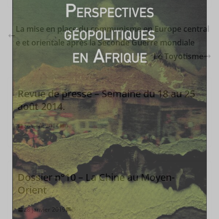
La mise en place du communisme en Europe central
e et orientale après la Seconde Guerre mondiale
Le Toyotisme
Revue de presse – Semaine du 18 au 25
août 2014.
26 août 2014
0
Dossier n°10 – La Chine au Moyen-
Orient
28 janvier 2019
0