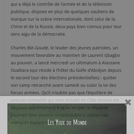
qui a déjà le contrôle de l’armée et de la télévision
publique, dispose en plus de quelques soutiens de
marque sur la scène internationale, dont celui de la
Chine et de la Russie, deux pays bien connus pour leur
sens aigu de la démocratie.
Charles Blé-Goudé, le leader des jeunes patriotes, un
mouvement favorable au maintien de Laurent Gbagbo
au pouvoir, a lancé mercredi un ultimatum à Alassane
Ouattara (qui réside à l’hôtel du Golfe d’Abidjan depuis
le second tour des élections présidentielles) : quitter
son camp retranché avant samedi ou subir la loi des
forces armées. Qu’il n’oublie pas que l’équilibre de
pseudo normalité qui s’est installé en Côte d’Ivoire est
toujours extrêmement fragile, et que la situation
pourrait bien devenir incontrôlable si jamais ces
menaces étaient mises à exécution.