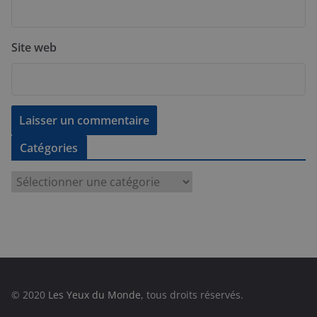
Site web
Catégories
C
a
t
é
g
o
r
© 2020
Les Yeux du Monde
, tous droits réservés.
i