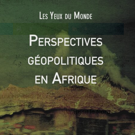
s combattre.
0
0
ine :
Mauvais début d’année pour Angela Merkel : un
euphémisme.
 : ces petits
Formule 1 et
susceptibles de
géopolitique : quand
iliser la zone
le Sud concurrence
(là aussi) le Nord
013
0
1 octobre 2010
0