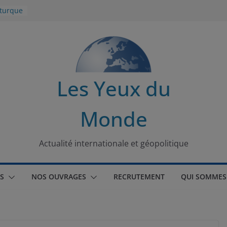
 turque
t
lit
s de la
Les Yeux du
seaux
Monde
tional
Actualité internationale et géopolitique
S
NOS OUVRAGES
RECRUTEMENT
QUI SOMMES