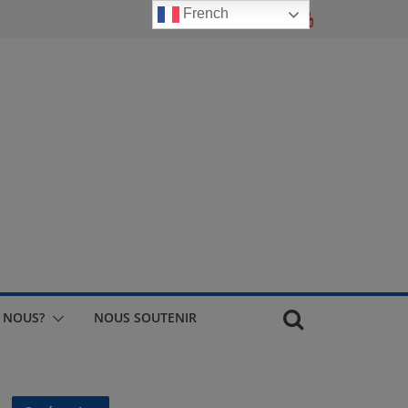
French
 NOUS?
NOUS SOUTENIR