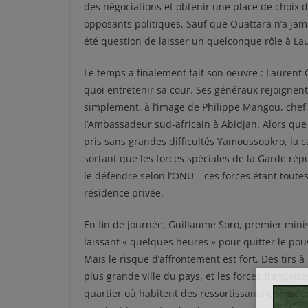
des négociations et obtenir une place de choix 
opposants politiques. Sauf que Ouattara n’a jama
été question de laisser un quelconque rôle à 
Le temps a finalement fait son oeuvre : Laurent 
quoi entretenir sa cour. Ses généraux rejoigne
simplement, à l’image de Philippe Mangou, chef d
l’Ambassadeur sud-africain à Abidjan. Alors que 
pris sans grandes difficultés Yamoussoukro, la ca
sortant que les forces spéciales de la Garde ré
le défendre selon l’ONU – ces forces étant toute
résidence privée.
En fin de journée, Guillaume Soro, premier mini
laissant « quelques heures » pour quitter le pouvo
Mais le risque d’affrontement est fort. Des tirs 
plus grande ville du pays, et les forces français
quartier où habitent des ressortissants europée