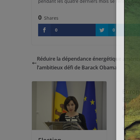
pendant les quatre derniers mois se rendre san
0
Shares
0
0
Réduire la dépendance énergétique américa
l’ambitieux défi de Barack Obama
Europe
Etats 
déstab
euro
2 mai 2