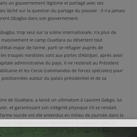
dans un gouvernement légitime et partagé avec ses
is lâché sur la question du partage du pouvoir : il n’a jamais
Laurent Gbagbo dans son gouvernement.
Gbagbo, trop seul sur la scène internationale, n’a plus de
nt massivement le camp Ouattara ou désertent tout
’état-major de l’armé, parti se réfugier auprès de
les troupes nordistes sont aux portes d’Abidjan, après avoir
pitale administrative du pays, il ne resterait au Président
publicaine et les Cecos (commandos de forces spéciales) pour
s positionnées autour du palais présidentiel et de sa
stre de Ouattara, a lancé un ultimatum à Laurent Gabgo, lui
ir, et garantissant son intégrité physique s’il se rendait.
à l’arme lourde ont été entendus en milieu de journée dans la
es sont intervenues pour mettre fin à des pillages dans un
ns. On imaginerait mal l’homme qui confisquait le pouvoir