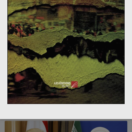
La « société ouverte » norvégienne face
au fondamentalisme chrétien anti-
immigration
24 juillet 2011
0
La Cité des Civilisations du Vin, projet
phare de Bordeaux
17 juillet 2014
0