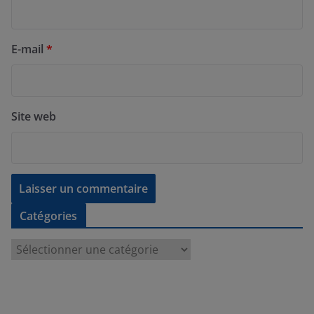
E-mail
*
Site web
Catégories
C
a
t
é