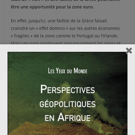
être une opportunité pour la zone euro.
En effet, jusqu’ici, une faillite de la Grèce faisait
craindre un « effet domino » sur les autres économies
« fragiles » de la zone comme le Portugal ou l’Irlande.
Mais ces pays appliquent rigoureusement les plans et
s’en sortent bien, si bien que le soutien à la Grèce
commencerait peut-être à coûter plus qu’il n’apporte,
du moins si les économies espagnoles et italiennes ne
sont pas prises pour cible juste après un défaut de la
Grèce. Auquel cas, le FESF ne suffirait pas. Signe qui ne
trompe pas, la Chine, pourtant confiante le week-end
dernier, a annoncé qu’elle s’inquiétait de la situation.
L’actu dans le rétro : octobre 2011
Israël et la peur du nucléaire iranien