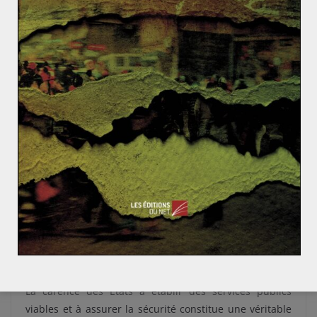
problématiques similaires. Cela peut être une direction
à suivre pour les autres organisations régionales du
continent. À savoir, une structure avec un faible
nombre d’États mais avec davantage d’engagement,
une forme de « minilatéralisme ».
L’élaboration d’un plan commun de lutte contre le
terrorisme au niveau régional et continental serait
opportune, tant par l’UA que par la CEDEAO. La
mutualisation des moyens pour atteindre cet objectif
assurerait une véritable et pérenne stabilité
sécuritaire, préalable à un développement économique
serein. Un tel changement de situation permettrait
également une plus grande protection des droits et
libertés des peuples.
La carence des États à établir des services publics
viables et à assurer la sécurité constitue une véritable