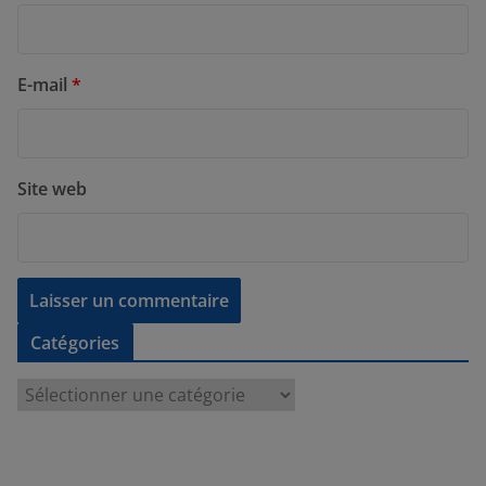
E-mail
*
Site web
Catégories
C
a
t
é