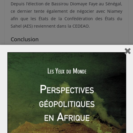
Depuis l’élection de Bassirou Diomaye Faye au Sénégal,
ce dernier tente également de négocier avec Niamey
afin que les États de la Confédération des États du
Sahel (AES) reviennent dans la CEDEAO.
Conclusion
Le 29 janvier 2025, les États de l’AES se retirèrent
officiellement de la CEDEAO. Afin de renforcer leur
coopération, l’AES a émis un passeport biométrique
fonctionnant au sein de ces trois pays.
Cette sortie de la CEDEAO est un signal fort adressé par
l’AES. Tant la CEDEAO que l’AES souhaitent toutefois
que des solutions pratiques soient trouvées pour les
populations et les échanges commerciaux.
L’AES est une forme originale d’organisation régionale
africaine car elle concerne des pays ayant des