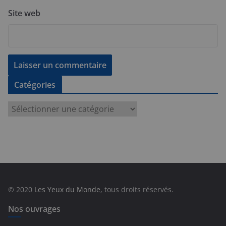
Site web
Catégories
C
a
t
é
g
o
r
© 2020
Les Yeux du Monde
, tous droits réservés.
i
e
Nos ouvrages
s