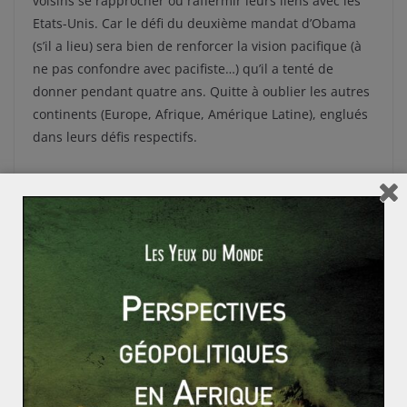
voisins se rapprocher ou raffermir leurs liens avec les
Etats-Unis. Car le défi du deuxième mandat d’Obama
(s’il a lieu) sera bien de renforcer la vision pacifique (à
ne pas confondre avec pacifiste…) qu’il a tenté de
donner pendant quatre ans. Quitte à oublier les autres
continents (Europe, Afrique, Amérique Latine), englués
dans leurs défis respectifs.
Le prix Nobel de la paix 2012, une récompense à val
eur d’encouragement ?
Quelle politique étrangère pour Mitt Romney ?