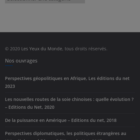
a
t
é
g
o
r
© 2020
Les Yeux du Monde
, tous droits réservés.
i
e
Nos ouvrages
s
Perspectives géopolitiques en Afrique, Les éditions du net
2023
Les nouvelles routes de la soie chinoises : quelle évolution ?
– Editions du Net, 2020
De la puissance en Amérique – Editions du net, 2018
Perspectives diplomatiques, les politiques étrangères au