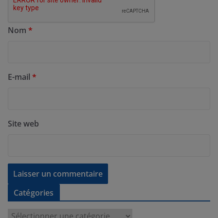
Nom
*
E-mail
*
Site web
Catégories
C