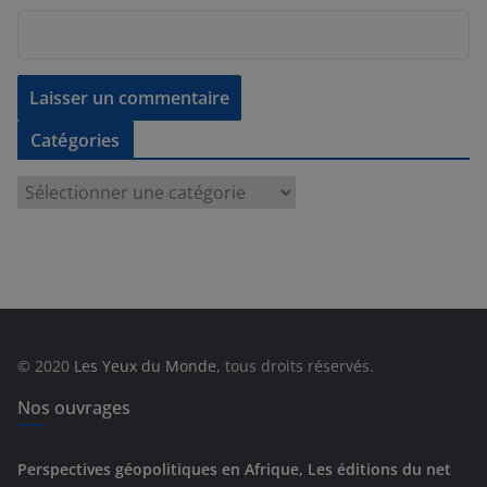
Catégories
C
a
t
é
g
o
r
© 2020
Les Yeux du Monde
, tous droits réservés.
i
e
Nos ouvrages
s
Perspectives géopolitiques en Afrique, Les éditions du net