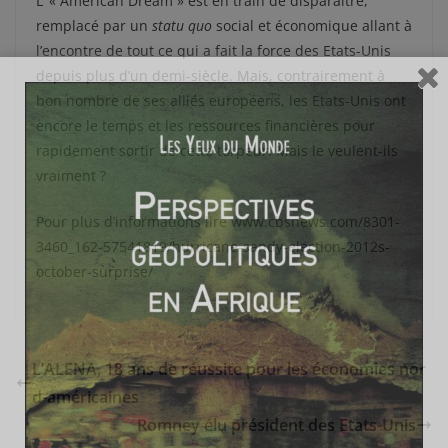
L’ « American Dream » est en train de disparaitre,
remplacé par un
statu quo
social et économique allant à
l’encontre de tout ce qui a fait la force des Etats-Unis
depuis plus d’un demi-siècle. Mais, contrairement à
bon nombre de ses alliés européens, les Etats-Unis ont
encore le temps et les ressources financières pour
rapidement sortir de cette torpeur. Mais le veulent-ils
vraiment ?
Pour plus d’informations lire www.cbsnews.com/8301-
3460_162-57541819/hurricane-sandy-election-2012s-
october-surprise/
L’ALENA, 18 ans de réussite pour les économies nor
d-américaines
Romney élu président des Etats-Unis