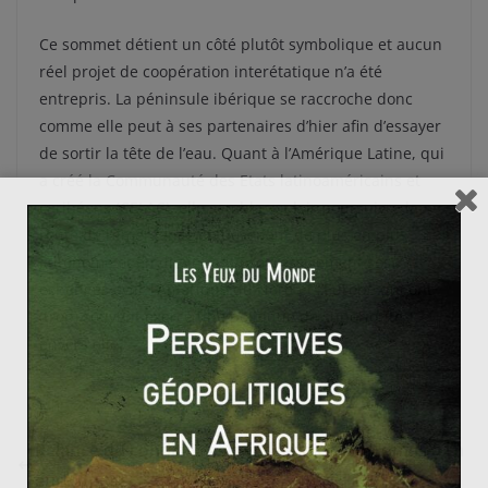
Ce sommet détient un côté plutôt symbolique et aucun
réel projet de coopération interétatique n’a été
entrepris. La péninsule ibérique se raccroche donc
comme elle peut à ses partenaires d’hier afin d’essayer
de sortir la tête de l’eau. Quant à l’Amérique Latine, qui
a créé la Communauté des Etats latinoaméricains et
caribéens (CELAC), elle semble vouloir poursuivre la
route de l’émergence en devenant de plus en plus
autonome et en diminuant progressivement ses
échanges avec l’Amérique du Nord et l’Europe qui ont
(trop) souvent exercé une politique de supériorité
envers elle.
Relance du conflit israëlo-palestinien : le Hamas à l’h
eure du test