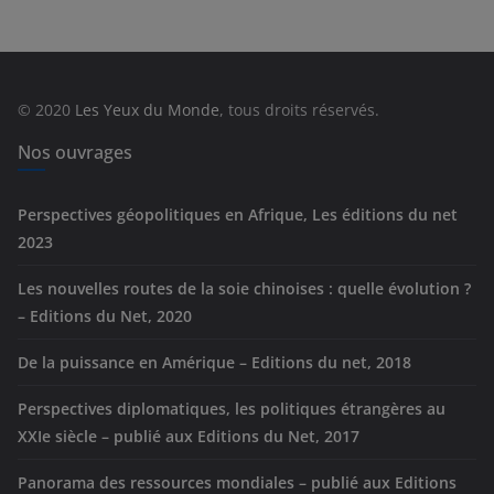
é
g
o
r
© 2020
Les Yeux du Monde
, tous droits réservés.
i
e
Nos ouvrages
s
Perspectives géopolitiques en Afrique, Les éditions du net
2023
Les nouvelles routes de la soie chinoises : quelle évolution ?
– Editions du Net, 2020
De la puissance en Amérique – Editions du net, 2018
Perspectives diplomatiques, les politiques étrangères au
XXIe siècle – publié aux Editions du Net, 2017
Panorama des ressources mondiales – publié aux Editions