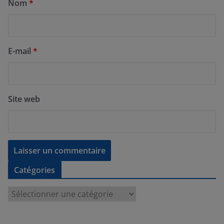
Nom
*
E-mail
*
Site web
Catégories
C
a
t