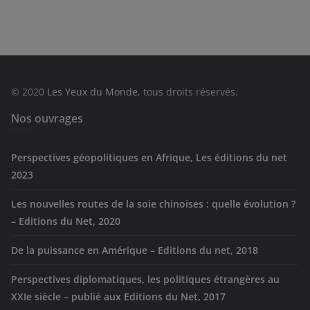
t
é
g
o
r
© 2020
Les Yeux du Monde
, tous droits réservés.
i
e
Nos ouvrages
s
Perspectives géopolitiques en Afrique, Les éditions du net
2023
Les nouvelles routes de la soie chinoises : quelle évolution ?
– Editions du Net, 2020
De la puissance en Amérique – Editions du net, 2018
Perspectives diplomatiques, les politiques étrangères au
XXIe siècle – publié aux Editions du Net, 2017