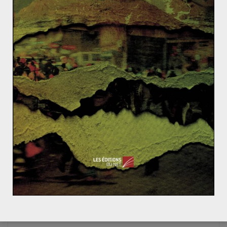
Cyberattaque de NotPetya : Poison sur
les ondes
3 juillet 2017
0
The Weekly Recap – September 29th to
October 6th
6 octobre 2014
0