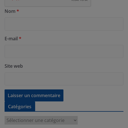
Nom
*
E-mail
*
Site web
Catégories
C
a