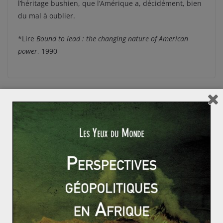
l’héritage bushien, que l’Amérique a, décidément, bien
du mal à oublier.
*Lire
Bound to lead : the changing nature of American
power
, 1990
BP colmate la fuite, Obama prolonge le moratoire su
r les forages en mer
Berlusconi monte au créneau et annonce la mise en
place d’un plan d’austérité