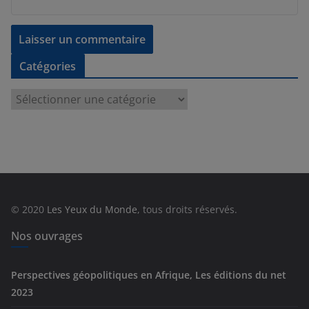
Catégories
C
a
t
é
g
o
r
© 2020
Les Yeux du Monde
, tous droits réservés.
i
e
Nos ouvrages
s
Perspectives géopolitiques en Afrique, Les éditions du net
2023