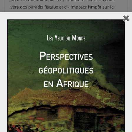
vers des paradis fiscaux et d’« imposer l’impôt sur le
revenu à toute société enregistrée à l’étranger mais
gérée et contrôlée aux Etats-Unis ». Il n’en demeure pas
moins qu’un accord ne saurait être efficace sans
atteindre ces fameux paradis fiscaux et qu’il faudra
plus que l’Europe et les Etats-Unis pour cela.
Visite du premier ministre chinois en Inde : amitié ou
rivalité de deux puissances?
Que reste-il du terrorisme en Occident ?