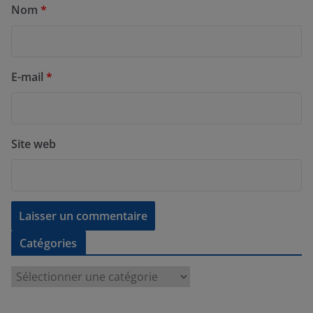
Nom
*
E-mail
*
Site web
Catégories
C
a
t