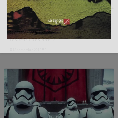
Louis-Philippe d’Orléans, le dernier roi de France (1/
2)
Occupy Wall Street : un an après, que
reste-t-il des 99% ?
18 septembre 2012
0