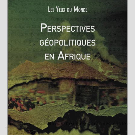
l’évolution politique du régime après 1962. Divers
groupes d’opposants, socialistes ou non, prirent la
Révolution cubaine comme modèle un peu partout en
Amérique Latine (Sandinistes au Nicaragua, Tupamaros
en Uruguay, etc.), sans le même succès escompté. A
Cuba, la Révolution fait encore objet de débats, tant
l’échiquier politique se réduit à une bataille entre pro
et anti-Castro, depuis plus d’un demi-siècle. Une
Révolution qui causa le décès de 20000 Cubains, suivie
de multiples expropriations et réformes agraires, qui
ont eu pour but de faire passer Cuba d’île pauvre au
début des années 1950 à une économie plus autonome
dès le début de la décennie suivante.
La Roumanie de Nicolae Ceaușescu : racines, chute e
t bilan (2/2)