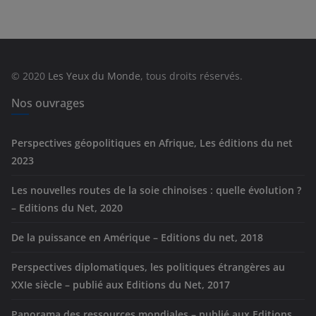
é
g
o
r
© 2020
Les Yeux du Monde
, tous droits réservés.
i
e
Nos ouvrages
s
Perspectives géopolitiques en Afrique, Les éditions du net
2023
Les nouvelles routes de la soie chinoises : quelle évolution ?
– Editions du Net, 2020
De la puissance en Amérique – Editions du net, 2018
Perspectives diplomatiques, les politiques étrangères au
XXIe siècle – publié aux Editions du Net, 2017
Panorama des ressources mondiales – publié aux Editions