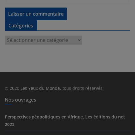
Catégories
C
a
t
é
g
o
r
© 2020
Les Yeux du Monde
, tous droits réservés.
i
e
Nos ouvrages
s
Perspectives géopolitiques en Afrique, Les éditions du net
2023