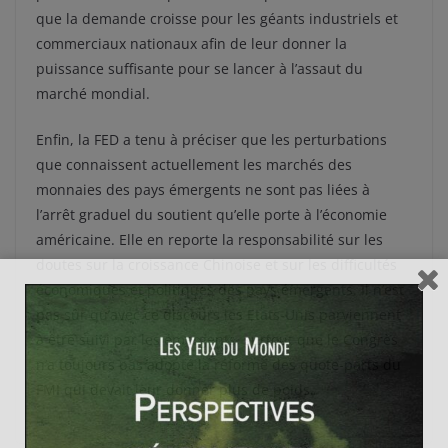
que la demande croisse pour les géants industriels et
commerciaux nationaux afin de leur donner la
puissance suffisante pour se lancer à l’assaut du
marché mondial.
Enfin, la FED a tenu à préciser que les perturbations
que connaissent actuellement les marchés des
monnaies des pays émergents ne sont pas liées à
l’arrêt graduel du soutient qu’elle porte à l’économie
américaine. Elle en reporte la responsabilité sur les
doutes sur la croissance Chinoise et sur les difficultés
économiques et politiques des pays émergents. Il n’est
pas sûr qu’avec ce discours les Etats-Unis parviennent
à être suivi par les émergents, surtout que le Congrès
n’a toujours pas adopté la réforme des quote-parts du
FMI qui devait leur donner plus de poids.