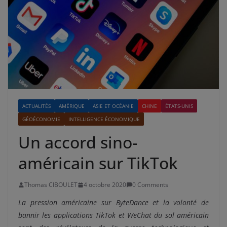
ACTUALITÉS
AMÉRIQUE
ASIE ET OCÉANIE
CHINE
ÉTATS-UNIS
GÉOÉCONOMIE
INTELLIGENCE ÉCONOMIQUE
Un accord sino-
américain sur TikTok
Thomas CIBOULET
4 octobre 2020
0 Comments
La pression américaine sur ByteDance et la volonté de
bannir les applications TikTok et WeChat du sol américain