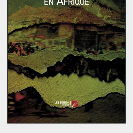
l’application chinoise.
Un accord sur TikTok
Deux entreprises américaines se sont proposées
comme partenaires de ByteDance : Microsoft et Oracle.
ByteDance a refusé l’offre de Microsoft qui impliquait
de donner accès au code source de TikTok. Le
gouvernement américain avait prévu de mettre en
place les mesures d’interdiction de TikTok le 20
septembre. Mais le 19 septembre, Donald Trump a
validé un
deal
proposé par Oracle. Oracle est une
société américaine, leader sur les solutions de base de
données. Le dirigeant de la société est par ailleurs un
proche de Trump. On ne sait pas si Oracle aura accès
au code source de TikTok. La société américaine
stockera l’application sur son cloud, garantissant une
meilleure sécurité pour Washington. La Chine n’a pour