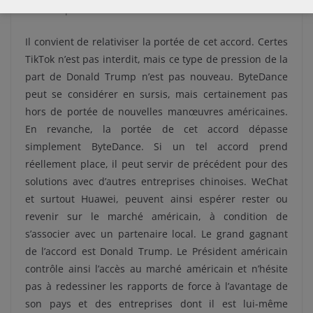
l’instant pas donné d’avis sur l’accord.
Il convient de relativiser la portée de cet accord. Certes
TikTok n’est pas interdit, mais ce type de pression de la
part de Donald Trump n’est pas nouveau. ByteDance
peut se considérer en sursis, mais certainement pas
hors de portée de nouvelles manœuvres américaines.
En revanche, la portée de cet accord dépasse
simplement ByteDance. Si un tel accord prend
réellement place, il peut servir de précédent pour des
solutions avec d’autres entreprises chinoises. WeChat
et surtout Huawei, peuvent ainsi espérer rester ou
revenir sur le marché américain, à condition de
s’associer avec un partenaire local. Le grand gagnant
de l’accord est Donald Trump. Le Président américain
contrôle ainsi l’accès au marché américain et n’hésite
pas à redessiner les rapports de force à l’avantage de
son pays et des entreprises dont il est lui-même