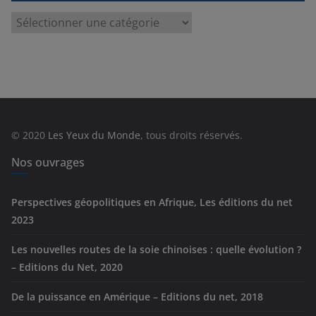
C
a
t
é
g
o
r
© 2020
Les Yeux du Monde
, tous droits réservés.
i
e
Nos ouvrages
s
Perspectives géopolitiques en Afrique, Les éditions du net
2023
Les nouvelles routes de la soie chinoises : quelle évolution ?
– Editions du Net, 2020
De la puissance en Amérique – Editions du net, 2018