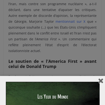
l’Iran, mais contre son programme nucléaire », a-t-il
déclaré, dans une tentative d’apaiser les critiques.
Autre exemple de discorde d’opinion, la représentante
de Géorgie, Marjorie Taylor
mentionnait sur X
que «
quiconque souhaite (…) que les États-Unis s’impliquent
pleinement dans le conflit entre Israël et l’Iran n’est pas
un partisan de l’
America First
». Un commentaire qui
reflète pleinement l’état d’esprit de l’électorat
isolationniste actuel.
Le soutien de « l’America First » avant
celui de Donald Trump
En lançant l’attaque en Iran sans consultation du
Congrès ni autorisation du Conseil de sécurité des
Nations Unies, Donald Trump a-t-il décrédibilisé sa
politique «
Make America Great Again
» ? Selon lui,
aucunement. Il affirmait lors d’une interview accordée à