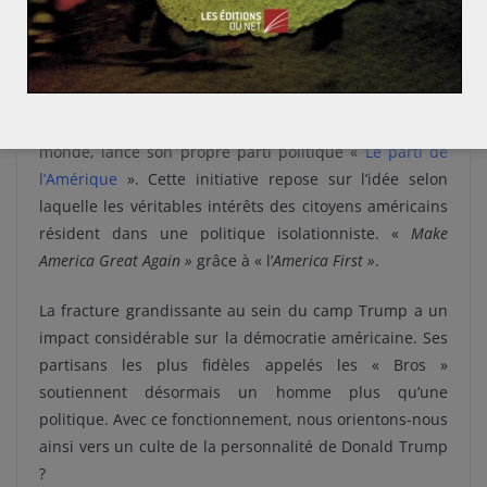
beaucoup de ses soutiens, comme une limite franchie,
un point de non-retour.
Vers une division des trumpistes ?
Aujourd’hui, Elon Musk, l’homme le plus riche du
monde, lance son propre parti politique «
Le parti de
l’Amérique
». Cette initiative repose sur l’idée selon
laquelle les véritables intérêts des citoyens américains
résident dans une politique isolationniste. «
Make
America Great Again »
grâce à « l’
America First »
.
La fracture grandissante au sein du camp Trump a un
impact considérable sur la démocratie américaine. Ses
partisans les plus fidèles appelés les « Bros »
soutiennent désormais un homme plus qu’une
politique. Avec ce fonctionnement, nous orientons-nous
ainsi vers un culte de la personnalité de Donald Trump
?