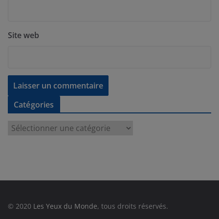
Site web
Catégories
C
a
t
é
g
o
r
© 2020
Les Yeux du Monde
, tous droits réservés.
i