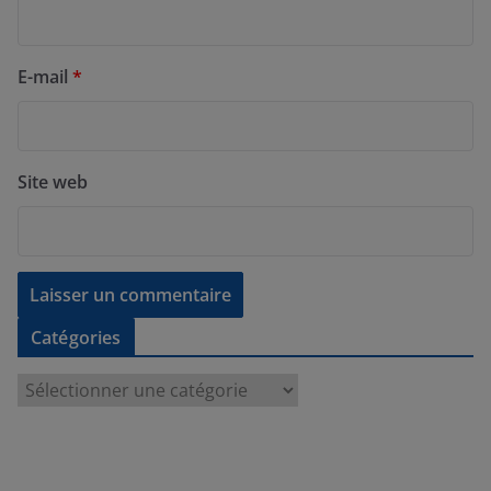
E-mail
*
Site web
Catégories
C
a
t
é