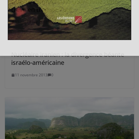
Guerre commerciale USA-Chine : une
trêve en trompe-l’œil
11 décembre 2018
3
Nucléaire iranien : la divergence béante
israélo-américaine
11 novembre 2013
0