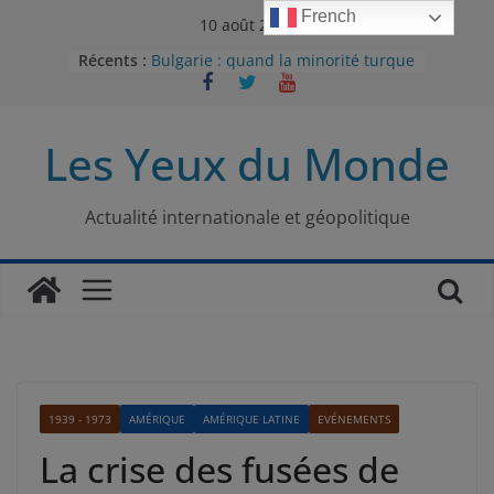
Passer
French
10 août 2026
au
Récents :
Bulgarie : quand la minorité turque
contenu
était contrainte à l’effacement
L’Armée insurrectionnelle
ukrainienne (UPA) : entre conflit
Les Yeux du Monde
mémoriel et lutte pour
l’indépendance
Le conflit oublié : aux racines de la
guerre entre le Pakistan et
Actualité internationale et géopolitique
l’Afghanistan
Majorités numériques et réseaux
sociaux : le tournant international
Le charbon, ou les limites du
modèle énergétique chinois
1939 - 1973
AMÉRIQUE
AMÉRIQUE LATINE
EVÉNEMENTS
La crise des fusées de