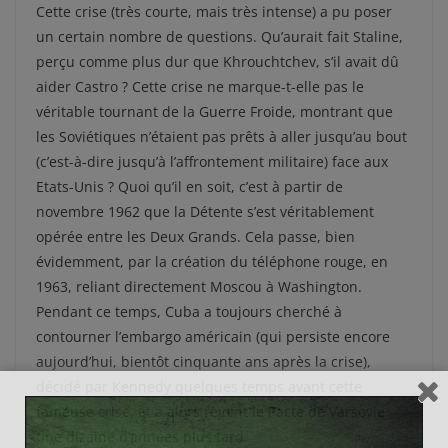
Cette crise (très courte, mais très intense) a pu poser
un certain nombre de questions. Qu’aurait fait Staline,
perçu comme plus dur que Khrouchtchev, s’il avait dû
aider Castro ? Cette crise ne marque-t-elle pas le
véritable tournant de la Guerre Froide, montrant que
les Soviétiques n’étaient pas prêts à aller jusqu’au bout
(c’est-à-dire jusqu’à l’affrontement militaire) face aux
Etats-Unis ? Quoi qu’il en soit, c’est à partir de
novembre 1962 que la Détente s’est véritablement
opérée entre les Deux Grands. Cela passe, bien
évidemment, par la création du téléphone rouge, en
1963, reliant directement Moscou à Washington.
Pendant ce temps, Cuba a toujours cherché à
contourner l’embargo américain (qui persiste encore
aujourd’hui, bientôt cinquante ans après la crise),
décidé par Kennedy quelques temps avant cette
fameuse crise, et a alors rejoint le Pacte de Varsovie
une dizaine d’années plus tard.